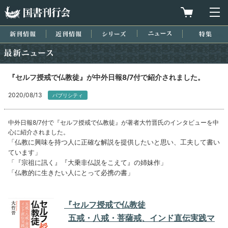
国書刊行会
買物カゴを
メ
新刊情報
近刊情報
シリーズ
ニュース
特集
最新ニュース
『セルフ授戒で仏教徒』が中外日報8/7付で紹介されました。
2020/08/13
パブリシティ
中外日報8/7付で『セルフ授戒で仏教徒』が著者大竹晋氏のインタビューを中
心に紹介されました。
「仏教に興味を持つ人に正確な解説を提供したいと思い、工夫して書い
ています」
「『宗祖に訊く』『大乗非仏説をこえて』の姉妹作」
「仏教的に生きたい人にとって必携の書」
『セルフ授戒で仏教徒
五戒・八戒・菩薩戒、インド直伝実践マ