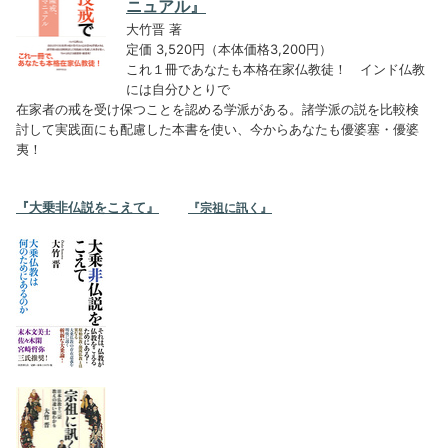
ニュアル』
大竹晋 著
定価 3,520円（本体価格3,200円）
これ１冊であなたも本格在家仏教徒！ インド仏教
には自分ひとりで
在家者の戒を受け保つことを認める学派がある。諸学派の説を比較検
討して実践面にも配慮した本書を使い、今からあなたも優婆塞・優婆
夷！
『大乗非仏説をこえて』
『宗祖に訊く』