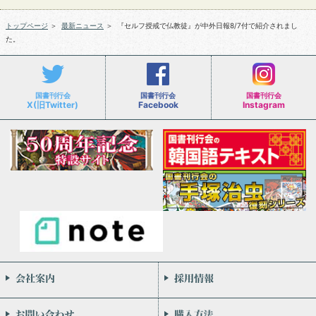
トップページ
＞
最新ニュース
＞
『セルフ授戒で仏教徒』が中外日報8/7付で紹介されまし
た。
国書刊行会
国書刊行会
国書刊行会
X(旧Twitter)
Facebook
Instagram
会社案内
お問い合わせ