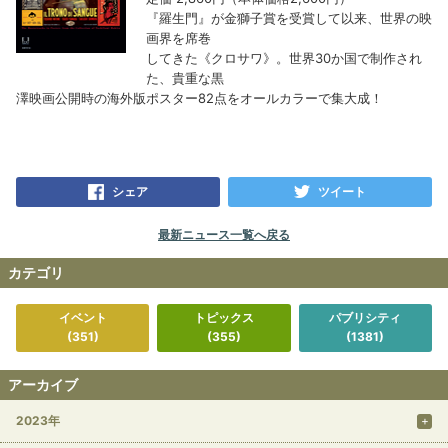
『羅生門』が金獅子賞を受賞して以来、世界の映
画界を席巻
してきた《クロサワ》。世界30か国で制作され
た、貴重な黒
澤映画公開時の海外版ポスター82点をオールカラーで集大成！
シェア
ツイート
最新ニュース一覧へ戻る
カテゴリ
イベント
トピックス
パブリシティ
(351)
(355)
(1381)
アーカイブ
2023年