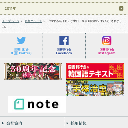
2011年
トップページ
＞
最新ニュース
＞
『旅する黒澤明』が中日・東京新聞3/22付で紹介されまし
た。
国書刊行会
国書刊行会
国書刊行会
X(旧Twitter)
Facebook
Instagram
会社案内