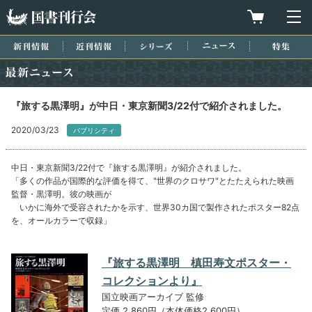
国書刊行会
買物カゴを
メ
新刊情報
近刊情報
シリーズ
ニュース
特集
最新ニュース
『旅する黒澤明』が中日・東京新聞3/22付で紹介されました。
2020/03/23
パブリシティ
中日・東京新聞3/22付で『旅する黒澤明』が紹介されました。
「多くの作品が国際的な評価を得て、"世界のクロサワ"とたたえられた映画
監督・黒澤明。彼の映画が
いかに海外で受容されたかを示す、世界30カ国で製作されたポスター82点
を、オールカラーで収録」
『旅する黒澤明 槙田寿文ポスター・
コレクションより』
国立映画アーカイブ 監修
定価 2,860円（本体価格2,600円）