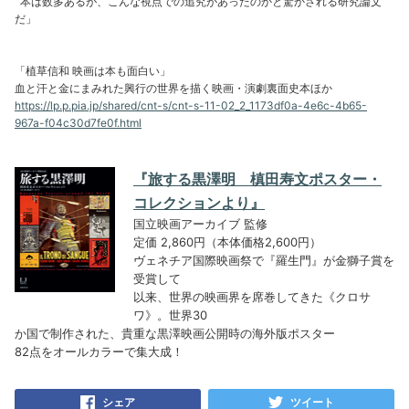
本は数多あるが、こんな視点での追究があったのかと驚かされる研究論文
だ」
「植草信和 映画は本も面白い」
血と汗と金にまみれた興行の世界を描く映画・演劇裏面史本ほか
https://lp.p.pia.jp/shared/cnt-s/cnt-s-11-02_2_1173df0a-4e6c-4b65-
967a-f04c30d7fe0f.html
『旅する黒澤明 槙田寿文ポスター・
コレクションより』
国立映画アーカイブ 監修
定価 2,860円（本体価格2,600円）
ヴェネチア国際映画祭で『羅生門』が金獅子賞を
受賞して
以来、世界の映画界を席巻してきた《クロサ
ワ》。世界30
か国で制作された、貴重な黒澤映画公開時の海外版ポスター
82点をオールカラーで集大成！
シェア
ツイート