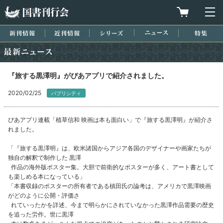
国書刊行会
買物カゴを
メ
新刊情報
近刊情報
シリーズ
ニュース
特集
最新ニュース
『旅する黒澤明』がぴあアプリで紹介されました。
2020/02/25
パブリシティ
ぴあアプリ連載「植草信和 映画は本も面白い」で『旅する黒澤明』が紹介さ
れました。
「『旅する黒澤明』は、欧米諸国からアジア各国のデザイナーや画家たちが
独自の解釈で制作した 黒澤
作品の海外版ポスター集。大胆で前衛的なポスターが多く、アート書として
も楽しめる本になっている」
「本書収録のポスターの所有者である槙田氏の論考は、アメリカで黒澤映画
がどのように公開・評価さ
れていったかを詳述、今まで明らかにされていなかった黒澤作品需要の歴史
を追った労作。世に黒澤