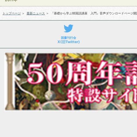
トップページ
＞
最新ニュース
＞
『基礎から学ぶ韓国語講座 入門』音声ダウンロードページ開
国書刊行会
X(旧Twitter)