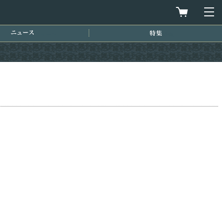
買物カゴを
メ
ニュース
特集