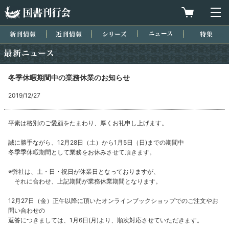
国書刊行会
買物カゴを
メ
新刊情報
近刊情報
シリーズ
ニュース
特集
最新ニュース
冬季休暇期間中の業務休業のお知らせ
2019/12/27
平素は格別のご愛顧をたまわり、厚くお礼申し上げます。
誠に勝手ながら、12月28日（土）から1月5日（日)までの期間中
冬季季休暇期間として業務をお休みさせて頂きます。
※弊社は、土・日・祝日が休業日となっておりますが、
それに合わせ、上記期間が業務休業期間となります。
12月27日（金）正午以降に頂いたオンラインブックショップでのご注文やお
問い合わせの
返答につきましては、1月6日(月)より、順次対応させていただきます。