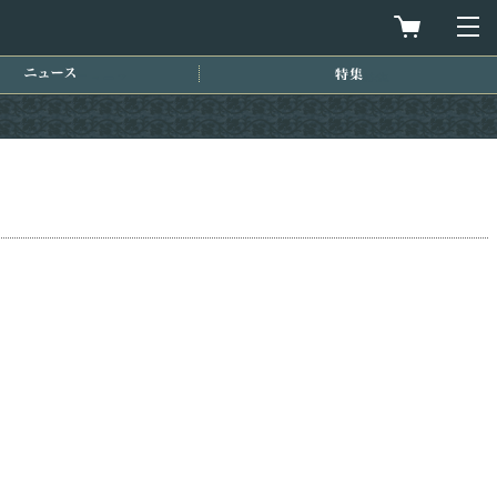
買物カゴを
メ
ニュース
特集