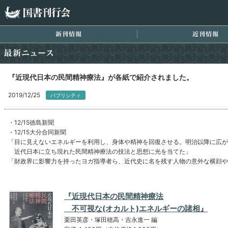
国書刊行会
新刊情報
近
最新ニュース
『近現代日本の民間精神療法』が各紙で紹介されました。
2019/12/25
パブリシティ
・12/15徳島新聞
・12/15大分合同新聞
「目に見えないエネルギーを利用し、身体や精神を回復させる。明治以降に広が
近代日本に立ち現れた民間精神療法の技法と思想に光を当てた」
「財政界に影響力を持ったヨガ指導者ら、近代史に名を残す人物の意外な横顔や
『近現代日本の民間精神療法
不可視な(オカルト)エネルギーの諸相』
栗田英彦・塚田穂高・吉永進一 編