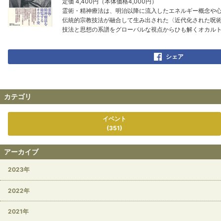
定価 4,400円（本体価格4,000円）
霊術・精神療法は、明治以降に流入したエネルギー概念や
伝統的宗教技法が融合して生み出された〈近代化された呪
技法と思想の系譜をグローバルな視点からひも解くオカル
シェア
カテゴリ
イベント
(351)
アーカイブ
2023年
2022年
2021年