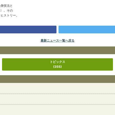
心身技法と
術〉。その
トヒストリー。
最新ニュース一覧へ戻る
トピックス
(355)