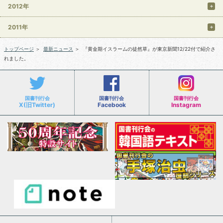
2012年
2011年
トップページ
＞
最新ニュース
＞
『黄金期イスラームの徒然草』が東京新聞12/22付で紹介さ
れました。
国書刊行会
国書刊行会
国書刊行会
X(旧Twitter)
Facebook
Instagram
会社案内