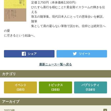
定価 2,750円（本体価格2,500円）
ひたすら善行を積むこと‼ 黄金期イスラームの輝きを伝
える
珠玉の随筆集。現代日本人にとっての意味合いを解説。
随筆
集として肩の凝らない筆致で説かれ、信仰とは絶対主へ
の愛
に尽きるという結論へ。
シェア
ツイート
最新ニュース一覧へ戻る
カテゴリ
イベント
トピックス
パブリシティ
(351)
(355)
(1381)
アーカイブ
2023年