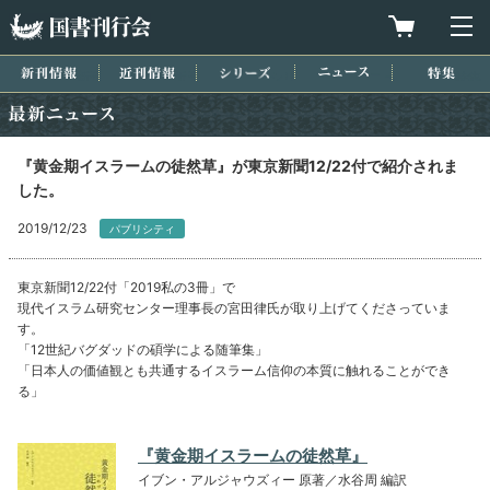
国書刊行会
買物カゴを
メ
新刊情報
近刊情報
シリーズ
ニュース
特集
最新ニュース
『黄金期イスラームの徒然草』が東京新聞12/22付で紹介されま
した。
2019/12/23
パブリシティ
東京新聞12/22付「2019私の3冊」で
現代イスラム研究センター理事長の宮田律氏が取り上げてくださっていま
す。
「12世紀バグダッドの碩学による随筆集」
「日本人の価値観とも共通するイスラーム信仰の本質に触れることができ
る」
『黄金期イスラームの徒然草』
イブン・アルジャウズィー 原著／水谷周 編訳