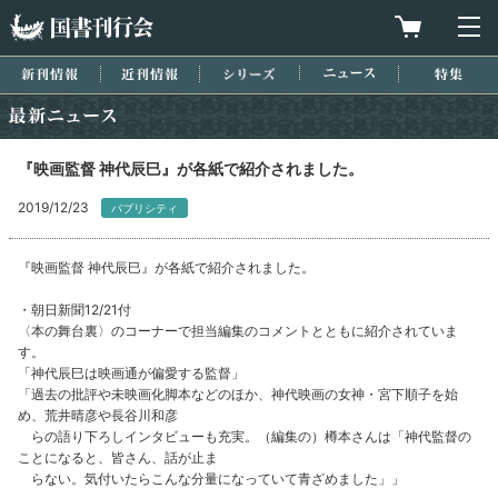
国書刊行会
買物カゴを
メ
新刊情報
近刊情報
シリーズ
ニュース
特集
最新ニュース
『映画監督 神代辰巳』が各紙で紹介されました。
2019/12/23
パブリシティ
『映画監督 神代辰巳』が各紙で紹介されました。
・朝日新聞12/21付
〈本の舞台裏〉のコーナーで担当編集のコメントとともに紹介されていま
す。
「神代辰巳は映画通が偏愛する監督」
「過去の批評や未映画化脚本などのほか、神代映画の女神・宮下順子を始
め、荒井晴彦や長谷川和彦
らの語り下ろしインタビューも充実。（編集の）樽本さんは「神代監督の
ことになると、皆さん、話が止ま
らない。気付いたらこんな分量になっていて青ざめました」」