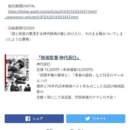
朝日新聞DIGITAL
https://digital.asahi.com/articles/DA3S14302457.html?
_requesturl=articles%2FDA3S14302457.html
・日経新聞12/22付
「謎と快楽の繁茂する神代映画の森に分け入り、そのまま棲みついてしま
ったような書物」
『映画監督 神代辰巳』
神代辰巳
定価 13,200円（本体価格12,000円）
『四畳半襖の裏張り』『青春の蹉跌』など日活ロマンポ
ルノの
傑作と70年代日本映画ベスト作をのこした伝説の映画監
督の
全貌！初にして決定版、空前絶後のクマシロ大全！
シェア
ツイート