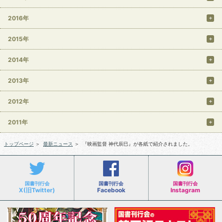
2016年
2015年
2014年
2013年
2012年
2011年
トップページ
＞
最新ニュース
＞
『映画監督 神代辰巳』が各紙で紹介されました。
国書刊行会
国書刊行会
国書刊行会
X(旧Twitter)
Facebook
Instagram