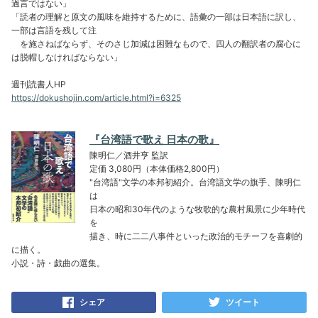
過言ではない」
「読者の理解と原文の風味を維持するために、語彙の一部は日本語に訳し、
一部は言語を残して注
を施さねばならず、そのさじ加減は困難なもので、四人の翻訳者の腐心に
は脱帽しなければならない」
週刊読書人HP
https://dokushojin.com/article.html?i=6325
『台湾語で歌え 日本の歌』
陳明仁／酒井亨 監訳
定価 3,080円（本体価格2,800円）
"台湾語"文学の本邦初紹介。台湾語文学の旗手、陳明仁
は
日本の昭和30年代のような牧歌的な農村風景に少年時代
を
描き、時に二二八事件といった政治的モチーフを喜劇的
に描く。
小説・詩・戯曲の選集。
シェア
ツイート