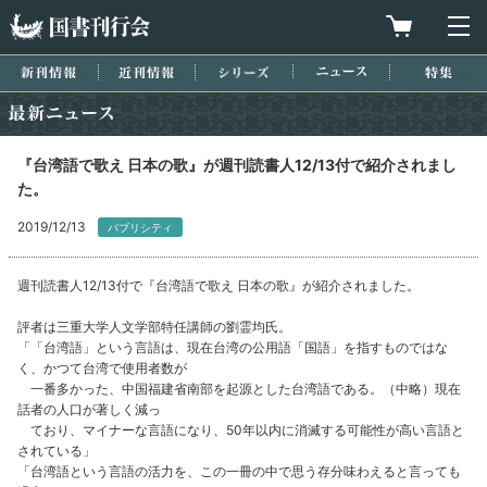
国書刊行会
買物カゴを
メ
新刊情報
近刊情報
シリーズ
ニュース
特集
最新ニュース
『台湾語で歌え 日本の歌』が週刊読書人12/13付で紹介されまし
た。
2019/12/13
パブリシティ
週刊読書人12/13付で『台湾語で歌え 日本の歌』が紹介されました。
評者は三重大学人文学部特任講師の劉霊均氏。
「「台湾語」という言語は、現在台湾の公用語「国語」を指すものではな
く、かつて台湾で使用者数が
一番多かった、中国福建省南部を起源とした台湾語である。（中略）現在
話者の人口が著しく減っ
ており、マイナーな言語になり、50年以内に消滅する可能性が高い言語と
されている」
「台湾語という言語の活力を、この一冊の中で思う存分味わえると言っても