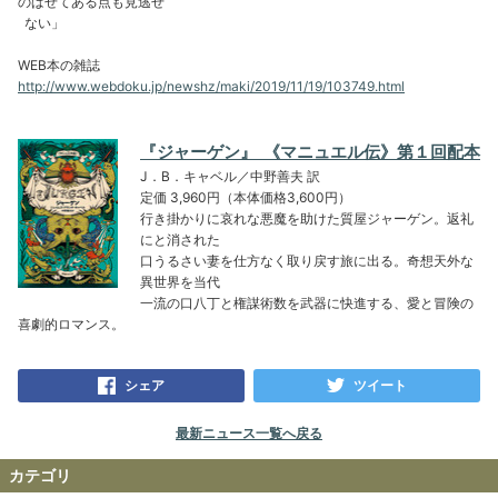
のばせてある点も見逃せ
ない」
WEB本の雑誌
http://www.webdoku.jp/newshz/maki/2019/11/19/103749.html
『ジャーゲン』 《マニュエル伝》第１回配本
J．B．キャベル／中野善夫 訳
定価 3,960円（本体価格3,600円）
行き掛かりに哀れな悪魔を助けた質屋ジャーゲン。返礼
にと消された
口うるさい妻を仕方なく取り戻す旅に出る。奇想天外な
異世界を当代
一流の口八丁と権謀術数を武器に快進する、愛と冒険の
喜劇的ロマンス。
シェア
ツイート
最新ニュース一覧へ戻る
カテゴリ