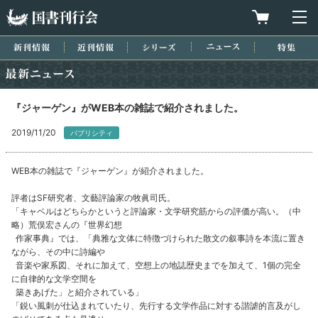
国書刊行会
買物カゴを
メ
新刊情報
近刊情報
シリーズ
ニュース
特集
最新ニュース
『ジャーゲン』がWEB本の雑誌で紹介されました。
2019/11/20
パブリシティ
WEB本の雑誌で『ジャーゲン』が紹介されました。
評者はSF研究者、文藝評論家の牧眞司氏。
「キャベルはどちらかというと評論家・文学研究筋からの評価が高い。（中
略）荒俣宏さんの『世界幻想
作家事典』では、「典雅な文体に特徴づけられた散文の叙事詩を本流に置き
ながら、その中に詩編や
音楽や家系図、それに加えて、空想上の地誌歴史までを加えて、1個の完全
に自律的な文学空間を
築きあげた」と紹介されている」
「鋭い風刺が仕込まれていたり、先行する文学作品に対する諧謔的言及がし