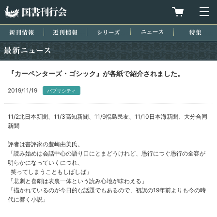
国書刊行会
買物カゴを
メ
新刊情報
近刊情報
シリーズ
ニュース
特集
最新ニュース
『カーペンターズ・ゴシック』が各紙で紹介されました。
2019/11/19
パブリシティ
11/2北日本新聞、11/3高知新聞、11/9福島民友、11/10日本海新聞、大分合同
新聞
評者は書評家の豊崎由美氏。
「読み始めは会話中心の語り口にとまどうけれど、愚行につぐ愚行の全容が
明らかになっていくにつれ、
笑ってしまうこともしばしば」
「悲劇と喜劇は表裏一体という読み心地が味わえる」
「描かれているのが今日的な話題でもあるので、初訳の19年前よりも今の時
代に響く小説」