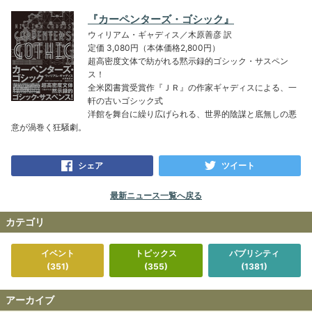
『カーペンターズ・ゴシック』
ウィリアム・ギャディス／木原善彦 訳
定価 3,080円（本体価格2,800円）
超高密度文体で紡がれる黙示録的ゴシック・サスペン
ス！
全米図書賞受賞作『ＪＲ』の作家ギャディスによる、一
軒の古いゴシック式
洋館を舞台に繰り広げられる、世界的陰謀と底無しの悪
意が渦巻く狂騒劇。
シェア
ツイート
最新ニュース一覧へ戻る
カテゴリ
イベント
トピックス
パブリシティ
(351)
(355)
(1381)
アーカイブ