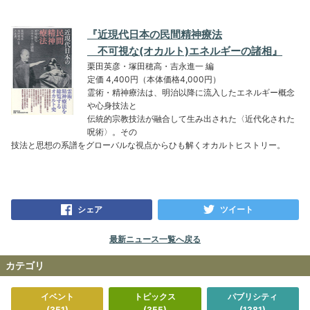
『近現代日本の民間精神療法
不可視な(オカルト)エネルギーの諸相』
栗田英彦・塚田穂高・吉永進一 編
定価 4,400円（本体価格4,000円）
霊術・精神療法は、明治以降に流入したエネルギー概念
や心身技法と
伝統的宗教技法が融合して生み出された〈近代化された
呪術〉。その
技法と思想の系譜をグローバルな視点からひも解くオカルトヒストリー。
シェア
ツイート
最新ニュース一覧へ戻る
カテゴリ
イベント
トピックス
パブリシティ
(351)
(355)
(1381)