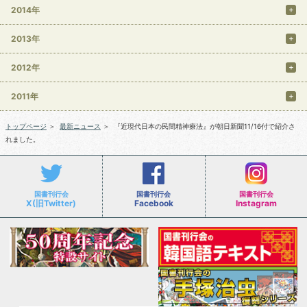
2014年
2013年
2012年
2011年
トップページ
＞
最新ニュース
＞
『近現代日本の民間精神療法』が朝日新聞11/16付で紹介さ
れました。
国書刊行会
国書刊行会
国書刊行会
X(旧Twitter)
Facebook
Instagram