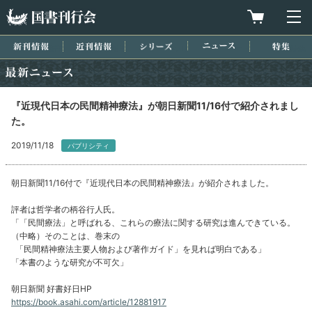
国書刊行会
買物カゴを
メ
新刊情報
近刊情報
シリーズ
ニュース
特集
最新ニュース
『近現代日本の民間精神療法』が朝日新聞11/16付で紹介されまし
た。
2019/11/18
パブリシティ
朝日新聞11/16付で『近現代日本の民間精神療法』が紹介されました。
評者は哲学者の柄谷行人氏。
「「民間療法」と呼ばれる、これらの療法に関する研究は進んできている。
（中略）そのことは、巻末の
「民間精神療法主要人物および著作ガイド」を見れば明白である」
「本書のような研究が不可欠」
朝日新聞 好書好日HP
https://book.asahi.com/article/12881917