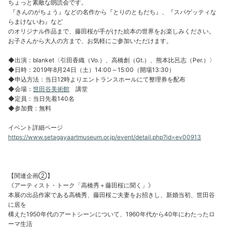
ちょっと素敵な朗読会です。
『きんのがちょう』などの名作から『とりのともだち』、『スパゲッティな
らまけないわ』など
のオリジナル作品まで、藤田桜が手がけた絵本の世界をお楽しみください。
お子さんから大人の方まで、お気軽にご参加いただけます。
◆出演：blanket〈引田香織（Vo.）、高橋創（Gt.）、熊本比呂志（Per.）〉
◆日時：2019年8月24日（土）14:00～15:00（開場13:30）
◆申込方法：当日12時よりエントランスホールにて整理券を配布
◆会場：
世田谷美術館
講堂
◆定員：当日先着140名
◆参加費：無料
イベント詳細ページ
https://www.setagayaartmuseum.or.jp/event/detail.php?id=ev00913
【関連企画②】
《アーティスト・トーク「高橋秀＋藤田桜に聞く」》
本展の出品作家である高橋秀、藤田桜ご夫妻をお招きし、新婚当初、世田谷
に居を
構えた1950年代のアートシーンについて、1960年代から40年にわたったロ
ーマ生活