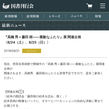
国書刊行会
買物カゴを
メ
新刊情報
近刊情報
シリーズ
ニュース
特集
最新ニュース
『高橋 秀＋藤田 桜――素敵なふたり』展 関連企画
〈8/24（土）、8/25（日）〉
2019/08/21
イベント
現在、世田谷美術館で開催中の『高橋 秀＋藤田 桜――素敵なふたり』展関連
企画が
開催されます。高橋秀、藤田桜のふたりも登壇予定ですので、是非ご参加く
ださい。
【関連企画①】
《絵本の朗読会「藤田桜の絵本を読み、聴く」》
絵本原画の映像をバックに、ギターとパーカッションの自由な演奏に乗せて
お届けする、