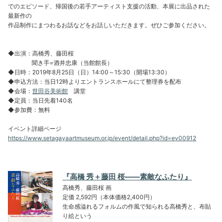
でのエピソード、帰国後の若手アーティスト支援の活動、本展に出品された
最新作の
作品制作にまつわるお話などをお話しいただきます。ぜひご参加ください。
◆出演：高橋秀、藤田桜
聞き手=酒井忠康（当館館長）
◆日時：2019年8月25日（日）14:00～15:30（開場13:30）
◆申込方法：当日12時よりエントランスホールにて整理券を配布
◆会場：
世田谷美術館
講堂
◆定員：当日先着140名
◆参加費：無料
イベント詳細ページ
https://www.setagayaartmuseum.or.jp/event/detail.php?id=ev00912
『高橋 秀＋藤田 桜――素敵なふたり』
高橋秀、藤田桜 画
定価 2,592円（本体価格2,400円）
生命感溢れるフォルムの作風で知られる高橋秀と、布貼
り絵という