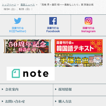
トップページ
＞
最新ニュース
＞
『高橋 秀＋藤田 桜――素敵なふたり』展 関連企画
〈8/24（土）、8/25（日）〉
国書刊行会
国書刊行会
国書刊行会
X(旧Twitter)
Facebook
Instagram
会社案内
お問い合わせ