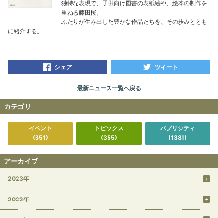
独特な表現で、子供向け図書の表紙絵や、絵本の制作を
重ねる藤田桜。
ふたりが生み出した豊かな作品たちを、その歩みととも
に紹介する。
シェア
ツイート
最新ニュース一覧へ戻る
カテゴリ
イベント
トピックス
パブリシティ
(351)
(355)
(1381)
アーカイブ
2023年
2022年