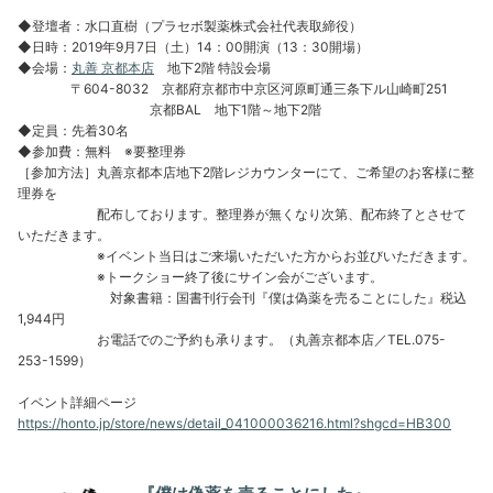
◆登壇者：水口直樹（プラセボ製薬株式会社代表取締役）
◆日時：2019年9月7日（土）14：00開演（13：30開場）
◆会場：
丸善 京都本店
地下2階 特設会場
〒604-8032 京都府京都市中京区河原町通三条下ル山崎町251
京都BAL 地下1階～地下2階
◆定員：先着30名
◆参加費：無料 ※要整理券
［参加方法］丸善京都本店地下2階レジカウンターにて、ご希望のお客様に整
理券を
配布しております。整理券が無くなり次第、配布終了とさせて
いただきます。
※イベント当日はご来場いただいた方からお並びいただきます。
※トークショー終了後にサイン会がございます。
対象書籍：国書刊行会刊『僕は偽薬を売ることにした』税込
1,944円
お電話でのご予約も承ります。（丸善京都本店／TEL.075-
253-1599）
イベント詳細ページ
https://honto.jp/store/news/detail_041000036216.html?shgcd=HB300