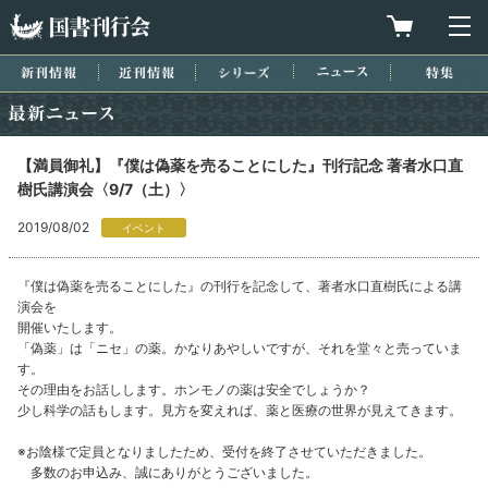
国書刊行会
買物カゴを
メ
新刊情報
近刊情報
シリーズ
ニュース
特集
最新ニュース
【満員御礼】『僕は偽薬を売ることにした』刊行記念 著者水口直
樹氏講演会〈9/7（土）〉
2019/08/02
イベント
『僕は偽薬を売ることにした』の刊行を記念して、著者水口直樹氏による講
演会を
開催いたします。
「偽薬」は「ニセ」の薬。かなりあやしいですが、それを堂々と売っていま
す。
その理由をお話しします。ホンモノの薬は安全でしょうか？
少し科学の話もします。見方を変えれば、薬と医療の世界が見えてきます。
※お陰様で定員となりましたため、受付を終了させていただきました。
多数のお申込み、誠にありがとうございました。