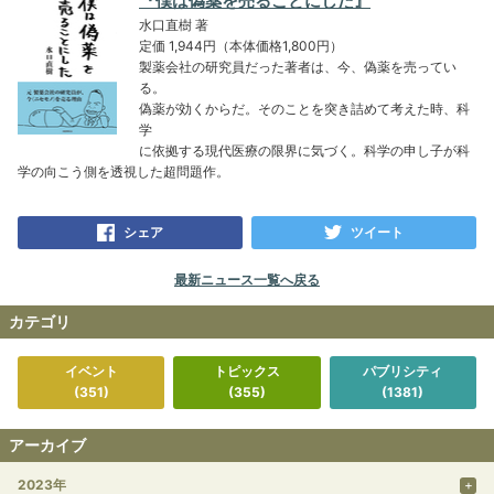
『僕は偽薬を売ることにした』
水口直樹 著
定価 1,944円（本体価格1,800円）
製薬会社の研究員だった著者は、今、偽薬を売ってい
る。
偽薬が効くからだ。そのことを突き詰めて考えた時、科
学
に依拠する現代医療の限界に気づく。科学の申し子が科
学の向こう側を透視した超問題作。
シェア
ツイート
最新ニュース一覧へ戻る
カテゴリ
イベント
トピックス
パブリシティ
(351)
(355)
(1381)
アーカイブ
2023年