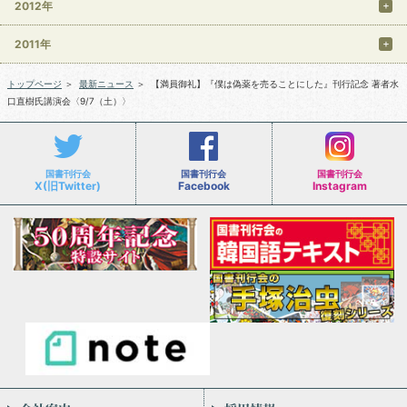
2012年
2011年
トップページ
＞
最新ニュース
＞
【満員御礼】『僕は偽薬を売ることにした』刊行記念 著者水
口直樹氏講演会〈9/7（土）〉
国書刊行会
国書刊行会
国書刊行会
X(旧Twitter)
Facebook
Instagram
会社案内