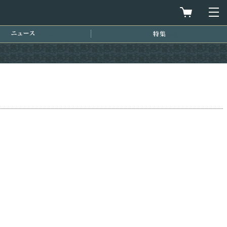
買物カゴを
メ
ニュース
特集