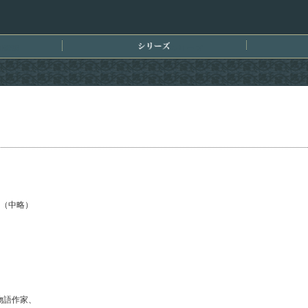
刊情報
シリーズ
（中略）
物語作家、