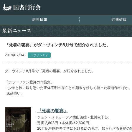
国書刊行会
新刊情報
近
最新ニュース
『死者の饗宴』がダ・ヴィンチ8月号で紹介されました。
2019/07/04
パブリシティ
ダ・ヴィンチ8月号で『死者の饗宴』が紹介されました。
「ホラーファン垂涎の作品集」
「少年と彼に取り憑いた正体不明の存在との顛末を妖しく語った表題作のほか、
逸品揃い」
『死者の饗宴』
ジョン・メトカーフ／横山茂雄・北川依子 訳
定価 2,808円（本体価格2,600円）
20世紀英国怪奇文学における幻の鬼才、知られざる異能の