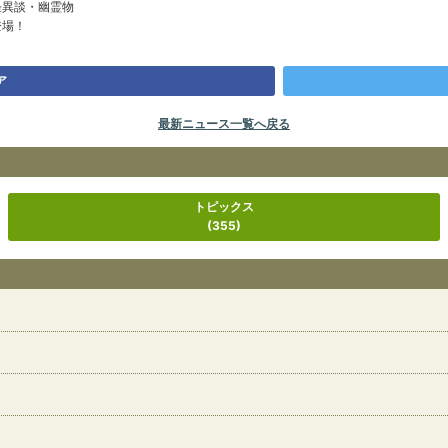
怪異談・幽霊物
登場！
ア
最新ニュース一覧へ戻る
トピックス
(355)