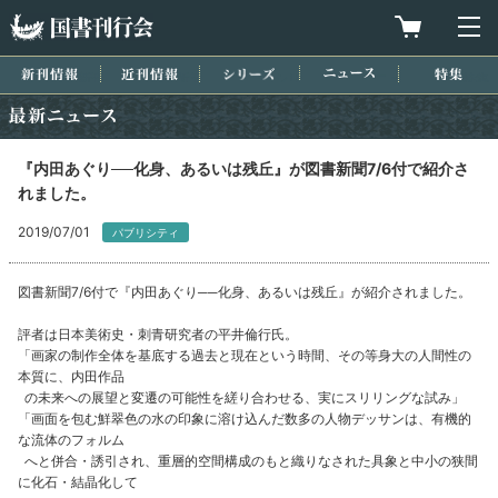
国書刊行会
買物カゴを
メ
新刊情報
近刊情報
シリーズ
ニュース
特集
最新ニュース
『内田あぐり──化身、あるいは残丘』が図書新聞7/6付で紹介さ
れました。
2019/07/01
パブリシティ
図書新聞7/6付で『内田あぐり──化身、あるいは残丘』が紹介されました。
評者は日本美術史・刺青研究者の平井倫行氏。
「画家の制作全体を基底する過去と現在という時間、その等身大の人間性の
本質に、内田作品
の未来への展望と変遷の可能性を縒り合わせる、実にスリリングな試み」
「画面を包む鮮翠色の水の印象に溶け込んだ数多の人物デッサンは、有機的
な流体のフォルム
へと併合・誘引され、重層的空間構成のもと織りなされた具象と中小の狭間
に化石・結晶化して