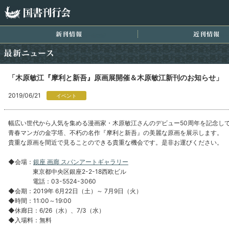
国書刊行会
新刊情報
近
最新ニュース
「木原敏江『摩利と新吾』原画展開催＆木原敏江新刊のお知らせ」
2019/06/21
イベント
幅広い世代から人気を集める漫画家・木原敏江さんのデビュー50周年を記念し
青春マンガの金字塔、不朽の名作『摩利と新吾』の美麗な原画を展示します。
貴重な原画を間近で見ることのできる貴重な機会です。是非お運びください。
◆会場：
銀座 画廊 スパンアートギャラリー
東京都中央区銀座2-2-18西欧ビル
電話：03-5524-3060
◆会期：2019年 6月22日（土）～ 7月9日（火）
◆時間：11:00～19:00
◆休廊日：6/26（水）、7/3（水）
◆入場料：無料