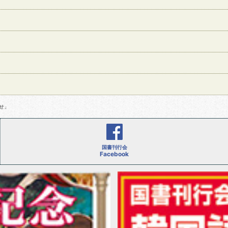
せ」
国書刊行会
Facebook