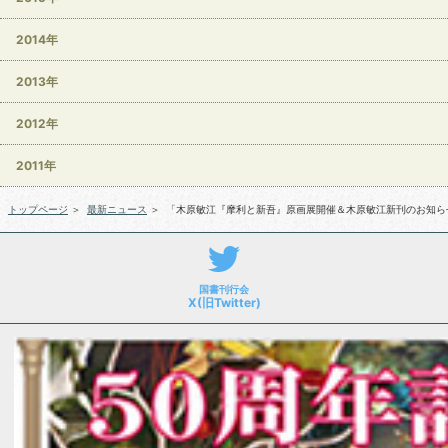
2014年
2013年
2012年
2011年
トップページ
＞
最新ニュース
＞
「木原敏江『摩利と新吾』原画展開催＆木原敏江新刊のお知ら
国書刊行会
X(旧Twitter)