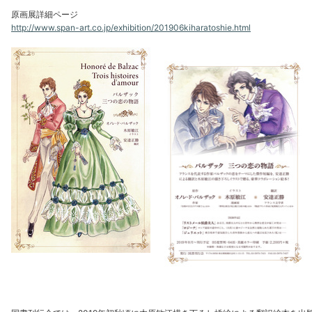
原画展詳細ページ
http://www.span-art.co.jp/exhibition/201906kiharatoshie.html