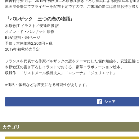
国書刊行会では、2019年初秋頃に木原敏江描き下ろし挿絵による翻訳絵本を出
原画展会場にてフライヤーを配布予定ですので、ご来場の際には是非お持ち帰り
『バルザック 三つの恋の物語』
木原敏江 イラスト／安達正勝 訳
オノレ・ド・バルザック 原作
B5変型判・64ページ
予価：本体価格2,200円＋税
2019年初秋発売予定
フランスを代表する作家バルザックの恋をテーマにした傑作短編を、安達正勝に
木原敏江の書き下ろしイラストでおくる、豪華コラボレーション絵本。
収録作：「リストメール侯爵夫人」「ロジーナ」「ジュリエット」
※価格・体裁などは変更になる可能性があります。
シェア
カテゴリ