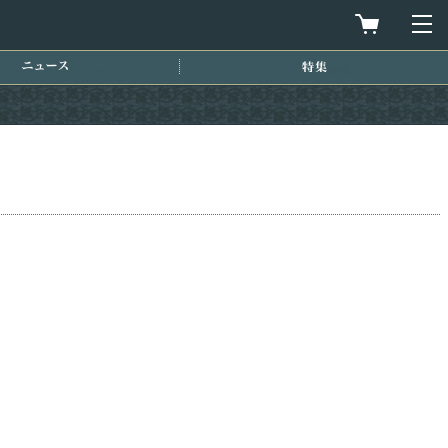
買物カゴを
メ
ニュース
特集