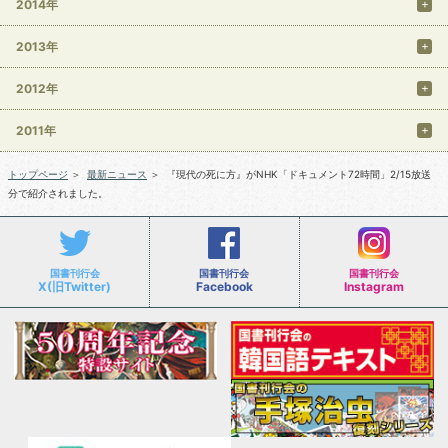
2014年
2013年
2012年
2011年
トップページ
＞
最新ニュース
＞
『現代の死に方』がNHK「ドキュメント72時間」2/15放送
分で紹介されました。
国書刊行会
国書刊行会
国書刊行会
X(旧Twitter)
Facebook
Instagram