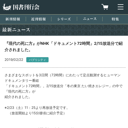
国書刊行会
買物カゴを
メ
新刊情報
近刊情報
シリーズ
ニュース
特集
最新ニュース
『現代の死に方』がNHK「ドキュメント72時間」2/15放送分で紹
介されました。
2019/02/22
パブリシティ
さまざまなスポットを3日間（72時間）にわたって定点観測するヒューマン
ドキュメンタリー番組
「ドキュメント72時間」。2/15放送分「冬の東京 たい焼きエレジー」の中で
『現代の死に方』が
紹介されました。
※2/23（土）11：25より再放送予定です。
（放送開始より15分後頃に紹介予定）