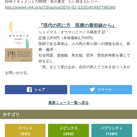
NHKドキュメント72時間「冬の東京 たい焼きエレジー」
http://www4.nhk.or.jp/72hours/x/2019-02-23/21/4046/1199246/
『現代の死に方 医療の最前線から』
シェイマス・オウマハニー／小林政子 訳
定価 2,916円（本体価格2,700円）
医師である著者は、人の死の有り様への懐疑を訴え、医
療・倫理・
社会問題、道徳観、死生観、哲学、歴史的考察を通じて
何を正し、
「死」をどう受け止め、自分の死とどう向き合うべきか
を問いかける。
シェア
ツイート
最新ニュース一覧へ戻る
カテゴリ
イベント
トピックス
パブリシティ
(351)
(355)
(1381)