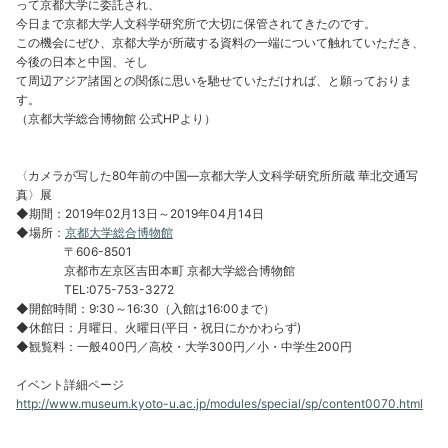
って京都大学に委託され、
今日まで京都大学人文科学研究所で大切に保管されてきたのです。
この機会にぜひ、京都大学が所蔵する資料の一端について触れていただき、
今後の日本と中国、そし
て周辺アジア諸国との関係に思いを馳せていただければ、と願っておりま
す。
（京都大学総合博物館 公式HPより）
〈カメラが写した80年前の中国―京都大学人文科学研究所所蔵 華北交通写
真〉展
◆期間：2019年02月13日～2019年04月14日
◆場所：
京都大学総合博物館
〒606-8501
京都市左京区吉田本町 京都大学総合博物館
TEL:075-753-3272
◆開館時間：9:30～16:30（入館は16:00まで）
◆休館日：月曜日、火曜日(平日・祝日にかかわらず)
◆観覧料：一般400円／高校・大学300円／小・中学生200円
イベント詳細ページ
http://www.museum.kyoto-u.ac.jp/modules/special/sp/content0070.html