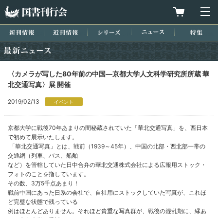
国書刊行会
買物カゴを
メ
新刊情報
近刊情報
シリーズ
ニュース
特集
最新ニュース
〈カメラが写した80年前の中国―京都大学人文科学研究所所蔵 華
北交通写真〉展 開催
2019/02/13
イベント
京都大学に戦後70年あまりの間秘蔵されていた「華北交通写真」を、西日本
で初めて展示いたします。
「華北交通写真」とは、戦前（1939～45年）、中国の北部・西北部一帯の
交通網（列車、バス、船舶
など）を管轄していた日中合弁の華北交通株式会社による広報用ストック・
フォトのことを指しています。
その数、3万5千点あまり！
戦前中国にあった日系の会社で、自社用にストックしていた写真が、これほ
ど完璧な状態で残っている
例はほとんどありません。それほど貴重な写真群が、戦後の混乱期に、縁あ