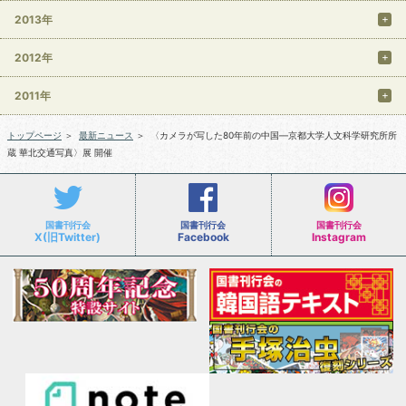
2013年
2012年
2011年
トップページ
＞
最新ニュース
＞
〈カメラが写した80年前の中国―京都大学人文科学研究所所
蔵 華北交通写真〉展 開催
国書刊行会
国書刊行会
国書刊行会
X(旧Twitter)
Facebook
Instagram