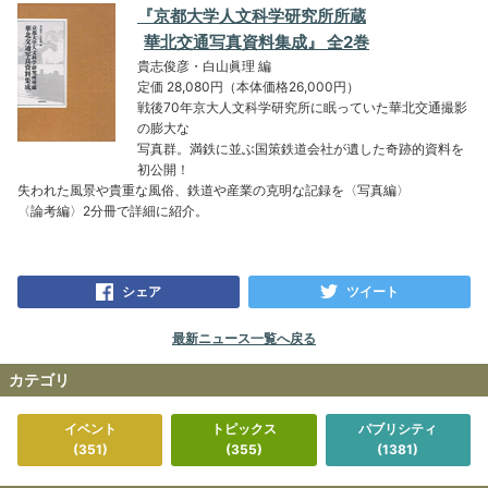
『京都大学人文科学研究所所蔵
華北交通写真資料集成』 全2巻
貴志俊彦・白山眞理 編
定価 28,080円（本体価格26,000円）
戦後70年京大人文科学研究所に眠っていた華北交通撮影
の膨大な
写真群。満鉄に並ぶ国策鉄道会社が遺した奇跡的資料を
初公開！
失われた風景や貴重な風俗、鉄道や産業の克明な記録を〈写真編〉
〈論考編〉2分冊で詳細に紹介。
シェア
ツイート
最新ニュース一覧へ戻る
カテゴリ
イベント
トピックス
パブリシティ
(351)
(355)
(1381)