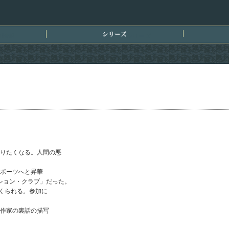
刊情報
シリーズ
りたくなる。人間の悪
ポーツへと昇華
ション・クラブ」だった。
くられる。参加に
作家の裏話の描写