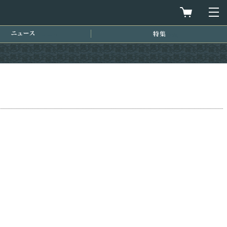
買物カゴを
メ
ニュース
特集