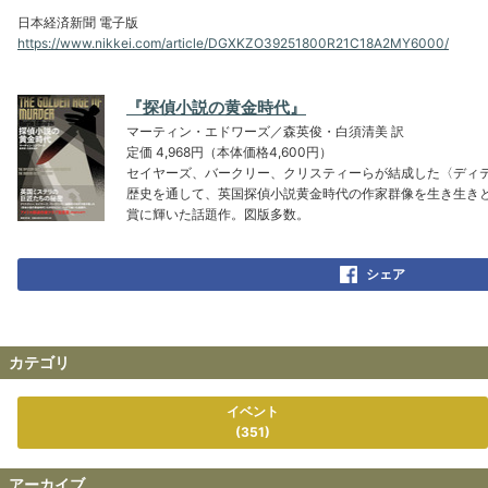
日本経済新聞 電子版
https://www.nikkei.com/article/DGXKZO39251800R21C18A2MY6000/
『探偵小説の黄金時代』
マーティン・エドワーズ／森英俊・白須清美 訳
定価 4,968円（本体価格4,600円）
セイヤーズ、バークリー、クリスティーらが結成した〈ディ
歴史を通して、英国探偵小説黄金時代の作家群像を生き生きと
賞に輝いた話題作。図版多数。
シェア
カテゴリ
イベント
(351)
アーカイブ