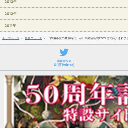
2013年
2012年
2011年
トップページ
＞
最新ニュース
＞
『探偵小説の黄金時代』が日本経済新聞12/22付で紹介されま
国書刊行会
X(旧Twitter)