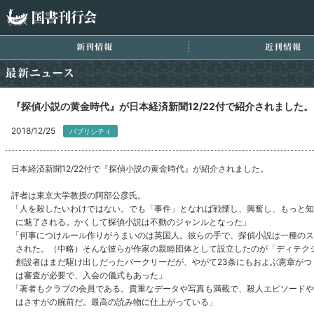
国書刊行会
新刊情報
近
最新ニュース
『探偵小説の黄金時代』が日本経済新聞12/22付で紹介されました。
2018/12/25
パブリシティ
日本経済新聞12/22付で『探偵小説の黄金時代』が紹介されました。
評者は東京大学教授の阿部公彦氏。
「人を殺したいわけではない。でも「事件」となれば戦慄し、興奮し、もっと知
に魅了される。かくして探偵小説は不動のジャンルとなった」
「何事につけルール作りがうまいのは英国人。彼らの手で、探偵小説は一種のス
された。（中略）そんな彼らが作家の親睦団体として設立したのが「ディテク
創設者はまだ駆け出しだったバークリーだが、やがて23条にもおよぶ憲章がつ
は審査が必要で、入会の儀式もあった」
「著者もクラブの会員である。貴重なデータや写真も満載で、殺人エピソードや
はさすがの腕前だ。最高の読み物に仕上がっている」