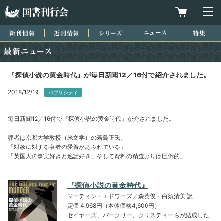
国書刊行会
買物カゴを
メ
新刊情報
近刊情報
シリーズ
ニュース
特集
最新ニュース
『探偵小説の黄金時代』が毎日新聞12／16付で紹介されました。
2018/12/19
パブリシティ
毎日新聞12／16付で『探偵小説の黄金時代』が介されました。
評者は京都大学教授（米文学）の若島正氏。
「対象に対する著者の愛着があふれている」
「英国人の事実好きと逸話好き、そして資料の精査ぶりは圧倒的」
『探偵小説の黄金時代』
マーティン・エドワーズ／森英俊・白須清美 訳
定価 4,968円（本体価格4,600円）
セイヤーズ、バークリー、クリスティーらが結成した