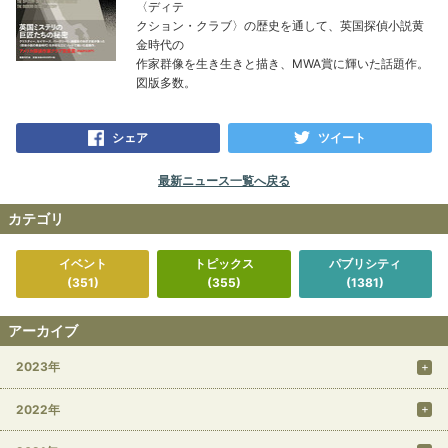
〈ディテ
クション・クラブ〉の歴史を通して、英国探偵小説黄
金時代の
作家群像を生き生きと描き、MWA賞に輝いた話題作。
図版多数。
シェア
ツイート
最新ニュース一覧へ戻る
カテゴリ
イベント
トピックス
パブリシティ
(351)
(355)
(1381)
アーカイブ
2023年
2022年