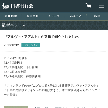
国書刊行会
買物カゴを
メ
新刊情報
近刊情報
シリーズ
ニュース
特集
最新ニュース
『アルヴァ・アアルト』が各紙で紹介されました。
2018/12/12
パブリシティ
11／25秋田魁新報
12／1福島民友
12／2京都新聞、下野新聞
12／3日本海新聞
12／9神戸新聞、神奈川新聞
「フィンランドのモダニズムの父と呼ばれる建築家アルヴァ・アアルト」
「日本の建築やデザインへの影響は大きく、建築家坂 茂さんらのインタビュ
ーも収録」