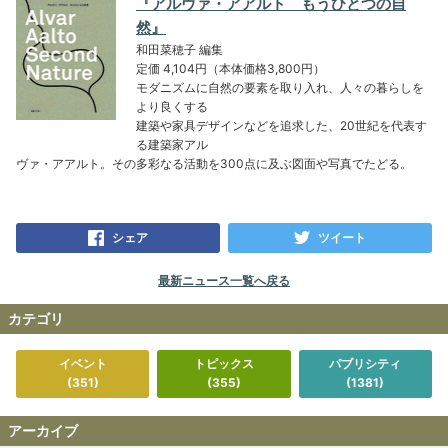
『アルヴァ・アアルト もうひとつの自
然』
和田菜穂子 編集
定価 4,104円（本体価格3,800円）
モダニズムに自然の要素を取り入れ、人々の暮らしを
より良くする
建築や家具デザインなどを追求した、20世紀を代表す
る建築家アル
ヴァ・アアルト。その多彩なる活動を300点に及ぶ図面や写真でたどる。
シェア
ツイート
最新ニュース一覧へ戻る
カテゴリ
イベント
トピックス
パブリシティ
(351)
(355)
(1381)
アーカイブ