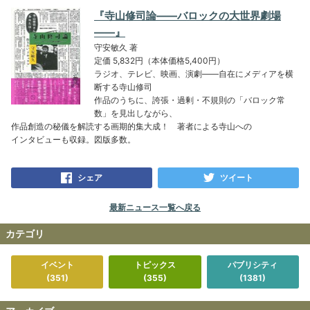
『寺山修司論――バロックの大世界劇場
――』
守安敏久 著
定価 5,832円（本体価格5,400円）
ラジオ、テレビ、映画、演劇――
自在にメディアを横
断する寺山修司
作品のうちに、誇張・過剰・不規則の「バロック常
数」
を見出しながら、
作品創造の秘儀を解読する画期的集大成！ 著者による寺山への
インタビューも収録。図版多数。
シェア
ツイート
最新ニュース一覧へ戻る
カテゴリ
イベント
トピックス
パブリシティ
(351)
(355)
(1381)