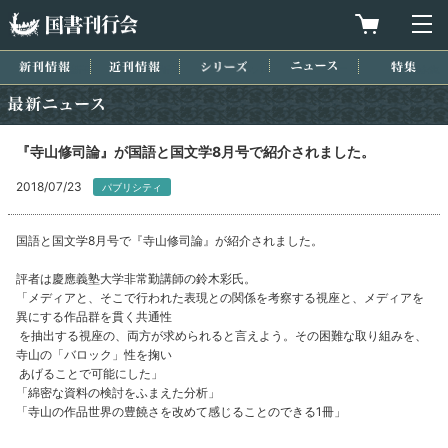
国書刊行会
買物カゴを
メ
新刊情報
近刊情報
シリーズ
ニュース
特集
最新ニュース
『寺山修司論』が国語と国文学8月号で紹介されました。
2018/07/23
パブリシティ
国語と国文学8月号で『寺山修司論』が紹介されました。
評者は慶應義塾大学非常勤講師の鈴木彩氏。
「メディアと、そこで行われた表現との関係を考察する視座と、
メディアを
異にする作品群を貫く共通性
を抽出する視座の、両方が求められると言えよう。
その困難な取り組みを、
寺山の「バロック」性を掬い
あげることで可能にした」
「綿密な資料の検討をふまえた分析」
「寺山の作品世界の豊饒さを改めて感じることのできる1冊」