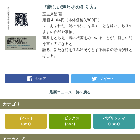
『新しい詩とその作り方』
室生犀星 著
定価 4,104円（本体価格3,800円）
世にあふれた「詩の作法」を書くことを嫌い、ありの
ままの自然や事物、
事象をとらえ、魂の根源をみつめることが、新しい詩
を書く力になると
語る。新たな詩を生み出そうとする著者の熱情がほと
ばしる。
シェア
ツイート
最新ニュース一覧へ戻る
カテゴリ
イベント
トピックス
パブリシティ
(351)
(355)
(1381)
アーカイブ