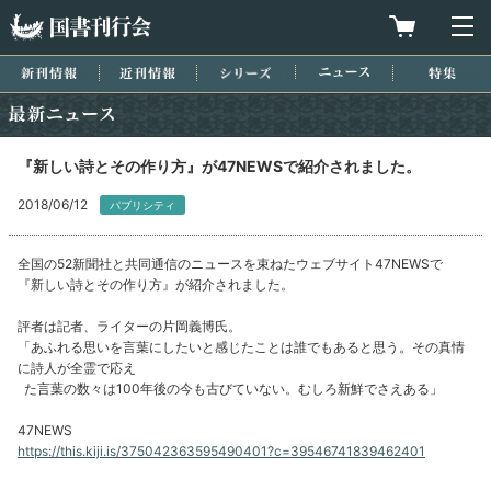
国書刊行会
買物カゴを
メ
新刊情報
近刊情報
シリーズ
ニュース
特集
最新ニュース
『新しい詩とその作り方』が47NEWSで紹介されました。
2018/06/12
パブリシティ
全国の52新聞社と共同通信のニュースを束ねたウェブサイト47NEWSで
『新しい詩とその作り方』が紹介されました。
評者は記者、ライターの片岡義博氏。
「あふれる思いを言葉にしたいと感じたことは誰でもあると思う。その真情
に詩人が全霊で応え
た言葉の数々は100年後の今も古びていない。むしろ新鮮でさえある」
47NEWS
https://this.kiji.is/375042363595490401?c=39546741839462401