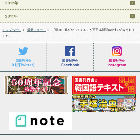
2012年
2011年
トップページ
＞
最新ニュース
＞
『最後に鴉がやってくる』が西日本新聞6/9付で紹介されま
した。
国書刊行会
国書刊行会
国書刊行会
X(旧Twitter)
Facebook
Instagram
会社案内