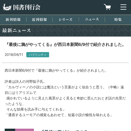
国書刊行会
買物カゴを
メ
新刊情報
近刊情報
シリーズ
ニュース
特集
最新ニュース
『最後に鴉がやってくる』が西日本新聞6/9付で紹介されました。
2018/06/11
パブリシティ
西日本新聞6/9付で『最後に鴉がやってくる』が紹介されました。
評者は詩人の河野聡子氏。
「カルヴィーノの小説には魔法という言葉がよく似合うと思う。（中略）遠
目にはリアリズムで
描かれているように見えた風景がよく見ると奇妙に歪んだおとぎ話の光景だ
ったような、
そんな効果を読み手に与えてくれる」
「通底するユーモアの感覚もあわせて、短篇小説の愉悦を味わえる」