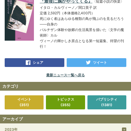
『最後に鴉がやってくる』
〈短篇小説の快楽〉
イタロ・カルヴィーノ／関口英子 訳
定価 2,592円（本体価格2,400円）
死にゆく者はあらゆる種類の鳥が飛ぶのを見るだろう
――自身の
パルチザン体験や故郷の生活風景を描いた〈文学の魔
術師〉カル
ヴィーノの輝かしき原点となる第一短篇集、待望の刊
行！
シェア
ツイート
最新ニュース一覧へ戻る
カテゴリ
イベント
トピックス
パブリシティ
(351)
(355)
(1381)
アーカイブ
2023年