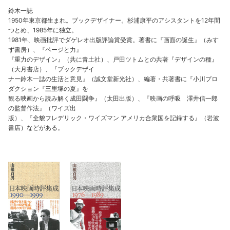
鈴木一誌
1950年東京都生まれ。ブックデザイナー。杉浦康平のアシスタントを12年間
つとめ、1985年に独立。
1981年、映画批評でダゲレオ出版評論賞受賞。著書に『画面の誕生』（みす
ず書房）、『ページと力』
『重力のデザイン』（共に青土社）、戸田ツトムとの共著『デザインの種』
（大月書店）、『ブックデザイ
ナー鈴木一誌の生活と意見』（誠文堂新光社）、編著・共著書に『小川プロ
ダクション『三里塚の夏』を
観る映画から読み解く成田闘争』（太田出版）、『映画の呼吸 澤井信一郎
の監督作法』（ワイズ出
版）、『全貌フレデリック・ワイズマン アメリカ合衆国を記録する』（岩波
書店）などがある。