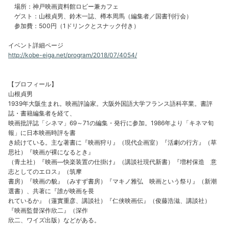
場所：神戸映画資料館ロビー兼カフェ
ゲスト：山根貞男、鈴木一誌、樽本周馬（編集者／国書刊行会）
参加費：500円（1ドリンクとスナック付き）
イベント詳細ページ
http://kobe-eiga.net/program/2018/07/4054/
【プロフィール】
山根貞男
1939年大阪生まれ。映画評論家。大阪外国語大学フランス語科卒業。書評
誌・書籍編集者を経て、
映画批評誌「シネマ」69～71の編集・発行に参加。1986年より「キネマ旬
報」に日本映画時評を書
き続けている。主な著書に『映画狩り』（現代企画室）『活劇の行方』（草
思社）『映画が裸になるとき』
（青土社）『映画―快楽装置の仕掛け』（講談社現代新書）『増村保造 意
志としてのエロス』（筑摩
書房）『映画の貌』（みすず書房）『マキノ雅弘 映画という祭り』（新潮
選書）、共著に『誰が映画を畏
れているか』（蓮實重彦、講談社）『仁侠映画伝』（俊藤浩滋、講談社）
『映画監督深作欣二』（深作
欣二、ワイズ出版）などがある。