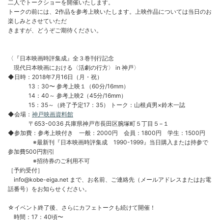
二人でトークショーを開催いたします。
トークの前には、2作品を参考上映いたします。上映作品については当日のお
楽しみとさせていただ
きますが、どうぞご期待ください。
〈『日本映画時評集成』全３巻刊行記念
現代日本映画における〈活劇の行方〉 in 神戸〉
◆日時：2018年7月16日（月・祝）
13：30〜 参考上映１（60分/16mm）
14：40～ 参考上映2（45分/16mm）
15：35～（終了予定17：35） トーク：山根貞男×鈴木一誌
◆会場：
神戸映画資料館
〒653-0036 兵庫県神戸市長田区腕塚町５丁目５−１
◆参加費：参考上映付き 一般：2000円 会員：1800円 学生：1500円
※最新刊『日本映画時評集成 1990-1999』当日購入または持参で
参加費500円割引
※招待券のご利用不可
［予約受付］
info@kobe-eiga.net まで、お名前、ご連絡先（メールアドレスまたはお電
話番号）をお知らせください。
☆イベント終了後、さらにカフェトークも続けて開催！
時間：17：40頃〜