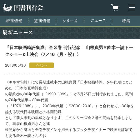
国書刊行会
買物カゴを
メ
新刊情報
近刊情報
シリーズ
ニュース
特集
最新ニュース
『日本映画時評集成』全３巻 刊行記念 山根貞男✕鈴木一誌トー
クショー&上映会〈7／16（月・祝）〉
2018/05/30
イベント
〈キネマ旬報〉にて長期連載中の山根貞男「日本映画時評」を年代順にまと
めた〈日本映画時評集成〉
の最終巻の90年代篇（『1990-1999』）が5月25日に刊行されました。既刊
の70年代後半～80年代篇
（『1976-1989』）、2000年代篇（『2000-2010』）と合わせて、30年を
越える現代日本映画との格闘記録
として前人未到の集成となります。このシリーズ全３巻の完結を記念しまし
て、著者山根貞男さんと連
載開始から誌面と全巻デザインを担当するブックデザイナーで映画批評家で
もある鈴木一誌さんのお