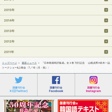
2015年
2014年
2013年
2012年
2011年
トップページ
＞
最新ニュース
＞
『日本映画時評集成』全３巻 刊行記念 山根貞男✕鈴木一誌
トークショー&上映会〈7／16（月・祝）〉
国書刊行会
国書刊行会
国書刊行会
X(旧Twitter)
Facebook
Instagram