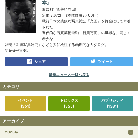
本』
東京都写真美術館 編
定価 3,672円（本体価格3,400円）
戦前日本の先鋭な写真雑誌『光画』を舞台にして牽引
された
近代的な写真芸術運動「新興写真」の世界を、同じく
希少な
雑誌『新興写真研究』などと共に検証する画期的なカタログ。
初紹介作多数。
シェア
ツイート
最新ニュース一覧へ戻る
カテゴリ
イベント
トピックス
パブリシティ
(351)
(355)
(1381)
アーカイブ
2023年