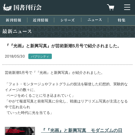
国書刊行会
買物カゴを
メ
新刊情報
近刊情報
シリーズ
ニュース
特集
最新ニュース
『『光画』と新興写真』が芸術新潮5月号で紹介されました。
2018/05/30
パブリシティ
芸術新潮5月号で『『光画』と新興写真』が紹介されました。
「フォト・モンタージュやフォトグラムの技法を駆使した幻想的、実験的な
イメージの数々に、
ページをめくるごとに引き込まれていく」
「やがて報道写真と前衛写真に分化し、戦後はリアリズム写真が主流となる
中で忘れ去られ
ていった時代に光を当てる」
『『光画』と新興写真 モダニズムの日