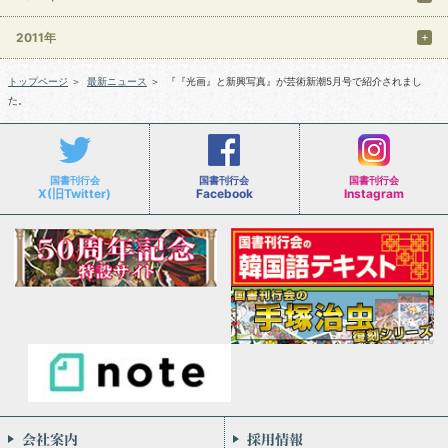
2011年
トップページ
＞
最新ニュース
＞
『『光画』と新興写真』が芸術新潮5月号で紹介されまし
た。
国書刊行会
国書刊行会
国書刊行会
X(旧Twitter)
Facebook
Instagram
会社案内