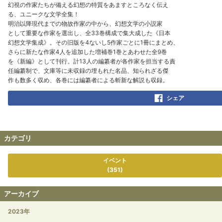
幻視の作家たちが備える幻想の特質をあますところなく伝え
る、ユニークな文学全集！
明治以降現代までの物故作家の中から、幻想文学の小説家
として重要な作家を選出し、全33巻構成で集大成した《日本
幻想文学集成》。その旧版を4ないし5作家ごとに1冊にまとめ、
さらに新たな作家4人を追加した増補巻1巻とあわせた全9巻
を《新編》として刊行。計13人の編纂者が各作家を担当する責
任編纂制で、文庫等に未収録の埋もれた名品、知られざる傑
作も数多く収め、各巻には編纂者による斬新な解説も収録。
シェア
カテゴリ
イベント
(351)
アーカイブ
2023年