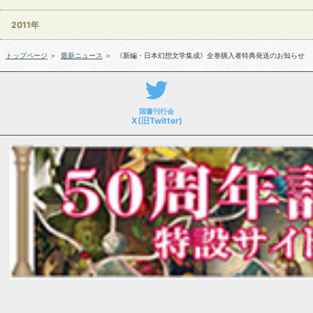
2011年
トップページ
＞
最新ニュース
＞
《新編・日本幻想文学集成》全巻購入者特典発送のお知らせ
国書刊行会
X(旧Twitter)