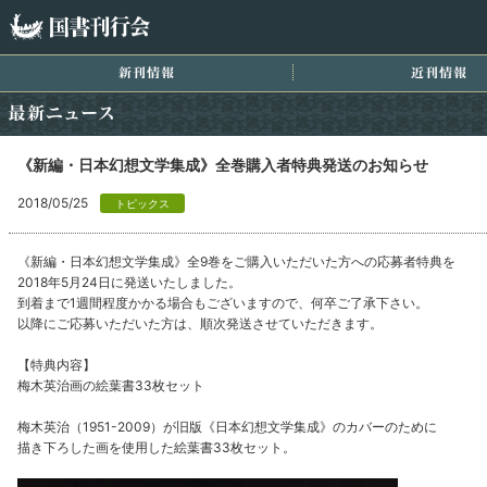
国書刊行会
新刊情報
近
最新ニュース
《新編・日本幻想文学集成》全巻購入者特典発送のお知らせ
2018/05/25
トピックス
《新編・日本幻想文学集成》全9巻をご購入いただいた方への応募者特典を
2018年5月24日に発送いたしました。
到着まで1週間程度かかる場合もございますので、何卒ご了承下さい。
以降にご応募いただいた方は、順次発送させていただきます。
【特典内容】
梅木英治画の絵葉書33枚セット
梅木英治（1951-2009）が旧版《日本幻想文学集成》のカバーのために
描き下ろした画を使用した絵葉書33枚セット。