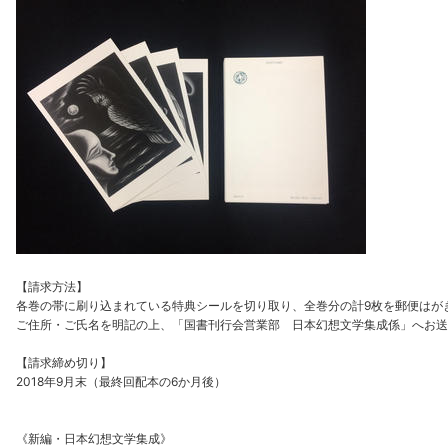
【請求方法】
各巻の帯に刷り込まれている特典シールを切り取り、全巻分の計9枚を郵便はが
ご住所・ご氏名を明記の上、「国書刊行会営業部 日本幻想文学集成係」へお送
【請求締め切り】
2018年9月末（最終回配本の6か月後）
《新編・日本幻想文学集成》