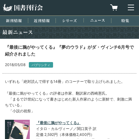
国書刊行会
買物カゴを
メ
新刊情報
近刊情報
シリーズ
ニュース
特集
最新ニュース
『最後に鴉がやってくる』『夢のウラド』がダ・ヴィンチ6月号で
紹介されました
2018/05/08
パブリシティ
いずれも「絶対読んで得する14冊」のコーナーで取り上げられました。
『最後に鴉がやってくる』の評者は作家、翻訳家の西崎憲氏。
「まるで21世紀になって書きはじめた新人作家のように新鮮で、刺激に満
ちている」
「小説の祝祭」
『最後に鴉がやってくる』
イタロ・カルヴィーノ／関口英子 訳
定価 2,592円（本体価格2,400円）