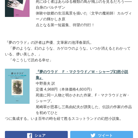
死にゆく者はあらゆる種類の鳥が飛ぶのを見るだろう――
自身のパルチザン
体験や故郷の生活風景を描いた〈文学の魔術師〉カルヴィ
ーノの輝かしき原
点となる第一短篇集、待望の刊行！
『夢のウラド』の評者は声優、文筆家の池澤春菜氏。
「夢のような、幻のような、カゲロウのような。いつか消えるとわかって
いる、儚い美しさ。」
「今こうして読める幸せ」
『夢のウラド Ｆ・マクラウド／Ｗ・シャープ幻想小説
集』
中野善夫 訳
定価 4,968円（本体価格4,600円）
死後に同一人物と明かされた作家、F・マクラウドとW・
シャープ。
尾崎翠が思慕し三島由紀夫が讃美した、伝説の作家の作品
を初めてひと
つに集成する。いま百年の時を経て甦るスコットランドの幻想小説集。
シェア
ツイート