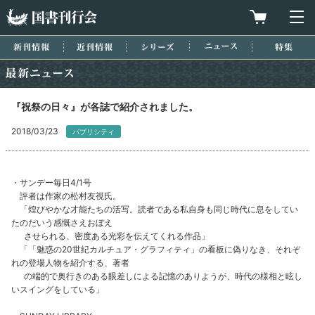
国書刊行会
買物カゴを
メ
新刊情報
近刊情報
シリーズ
ニュース
特集
最新ニュース
『祝祭の日々』が各誌で紹介されました。
2018/03/23
パブリシティ
・サンデー毎日4/1号
評者は作家の松村友視氏。
「煌びやかな才能たちの活写。読者である私自身も同じ時代に息をしてい
たのだいう感慨さえおぼえ
させられる、密度ある光彩を伝えてくれる作品」
「「魅惑の20世紀カルチュア・グラフィティ」の看板に偽りなき、それぞ
れの登場人物を紹介する、著者
の端的で奥行きのある眼差しによる記憶のありようが、時代の様相と眩し
いスイングをしている」