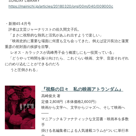
SUNDAY LIBRARY
https://mainichi.jp/articles/20180320/org/00m/040/009000c
・新潮45 4月号
評者は文芸ジャーナリストの佐久間文子氏。
「まさに祝祭的な熱気と活気があふれ出すようで楽しい」
「映画史的に重要な場面に何度も立ち会ってきた。例えば淀川長治と蓮實
重彦の初対面の挨拶を目撃、
レオス・カラックスが高峰秀子会う橋渡しにも一役買っている」
「どうやって時間を振り向けたら、これぐらい映画、文学、音楽それぞれ
にのめり込むことができるのだろ
うと圧倒される」
『祝祭の日々 私の映画アトランダム』
高崎俊夫 著
定価 2,808円（本体価格2,600円）
映画から文学へ、文学からジャズへ、そして映画へ
――
マニアック＆ファナティックな文芸書・映画本を多数
手
掛ける名編集者による人気連載コラムがついに単行本