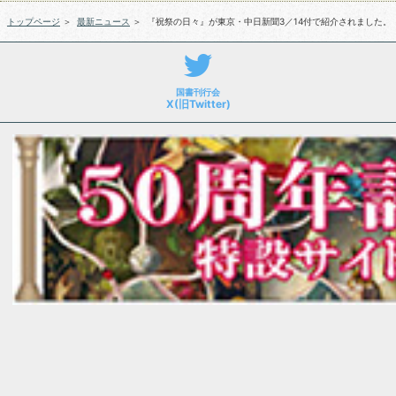
トップページ
＞
最新ニュース
＞
『祝祭の日々』が東京・中日新聞3／14付で紹介されました。
国書刊行会
X(旧Twitter)