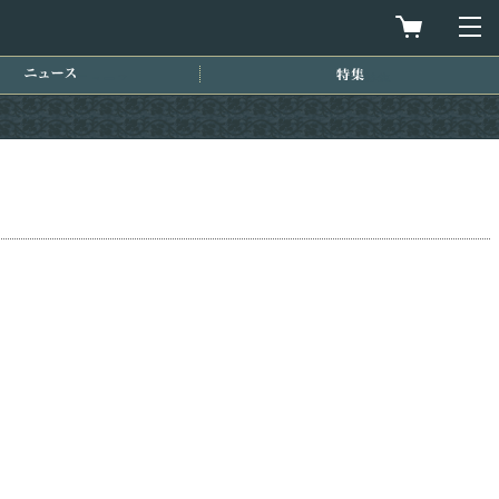
買物カゴを
メ
ニュース
特集