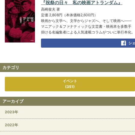
『祝祭の日々 私の映画アトランダム』
高崎俊夫 著
定価 2,808円（本体価格2,600円）
映画から文学へ、文学からジャズへ、そして映画へ――
マニアック＆ファナティックな文芸書・映画本を多数手
掛ける名編集者による人気連載コラムがついに単行本化。
シ
カテゴリ
イベント
(351)
アーカイブ
2023年
2022年