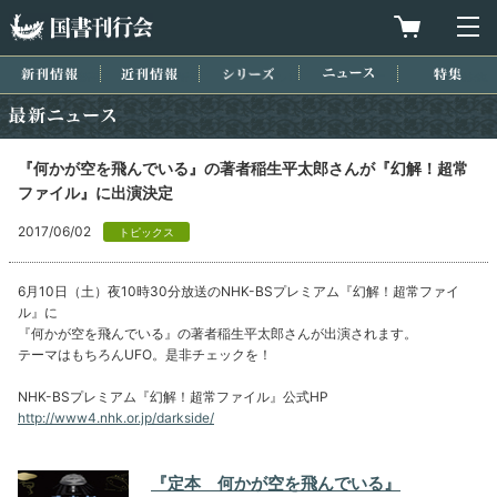
国書刊行会
買物カゴを
メ
新刊情報
近刊情報
シリーズ
ニュース
特集
最新ニュース
『何かが空を飛んでいる』の著者稲生平太郎さんが『幻解！超常
ファイル』に出演決定
2017/06/02
トピックス
6月10日（土）夜10時30分放送のNHK-BSプレミアム『幻解！超常ファイ
ル』に
『何かが空を飛んでいる』の著者稲生平太郎さんが出演されます。
テーマはもちろんUFO。是非チェックを！
NHK-BSプレミアム『幻解！超常ファイル』公式HP
http://www4.nhk.or.jp/darkside/
『定本 何かが空を飛んでいる』