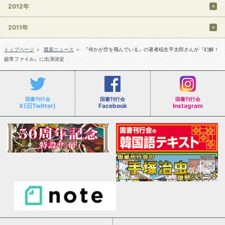
2012年
2011年
トップページ
＞
最新ニュース
＞
『何かが空を飛んでいる』の著者稲生平太郎さんが『幻解！
超常ファイル』に出演決定
国書刊行会
国書刊行会
国書刊行会
X(旧Twitter)
Facebook
Instagram
会社案内