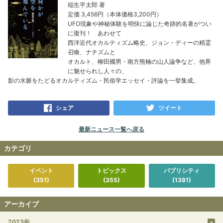
稲生平太郎 著
定価 3,456円（本体価格3,200円）
UFO現象や神秘体験を明快に論じた奇跡的名著がつい
に復刊！ あわせて
西洋近代オカルティズム略史、ジョン・ディーの精霊
召喚、ナチズムと
オカルト、柳田國男・南方熊楠の山人論争など、他界
に魅せられし人々の、
影の水脈をたどるオカルティズム・民俗学エッセイ・評論を一挙集成。
シェア
ツイート
最新ニュース一覧へ戻る
カテゴリ
イベント
トピックス
パブリシティ
(351)
(355)
(1381)
アーカイブ
2023年