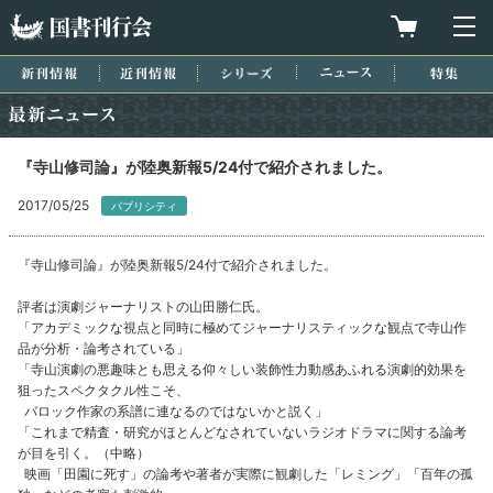
国書刊行会
買物カゴを
メ
新刊情報
近刊情報
シリーズ
ニュース
特集
最新ニュース
『寺山修司論』が陸奥新報5/24付で紹介されました。
2017/05/25
パブリシティ
『寺山修司論』が陸奥新報5/24付で紹介されました。
評者は演劇ジャーナリストの山田勝仁氏。
「アカデミックな視点と同時に極めてジャーナリスティックな観点で寺山作
品が分析・論考されている」
「寺山演劇の悪趣味とも思える仰々しい装飾性力動感あふれる演劇的効果を
狙ったスペクタクル性こそ、
バロック作家の系譜に連なるのではないかと説く」
「これまで精査・研究がほとんどなされていないラジオドラマに関する論考
が目を引く。（中略）
映画「田園に死す」の論考や著者が実際に観劇した「レミング」「百年の孤