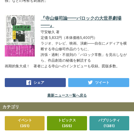
独」などの考察も刺激的」
『寺山修司論━━バロックの大世界劇場
━━』
守安敏久 著
定価 5,832円（本体価格5,400円）
ラジオ、テレビ、映画、演劇――自在にメディアを横
断する寺山修司作品のうちに、
誇張・過剰・不規則の「バロック常数」を見出しなが
ら、作品創造の秘儀を解読する
画期的集大成！ 著者による寺山へのインタビューも収録。図版多数。
シェア
ツイート
最新ニュース一覧へ戻る
カテゴリ
イベント
トピックス
パブリシティ
(351)
(355)
(1381)