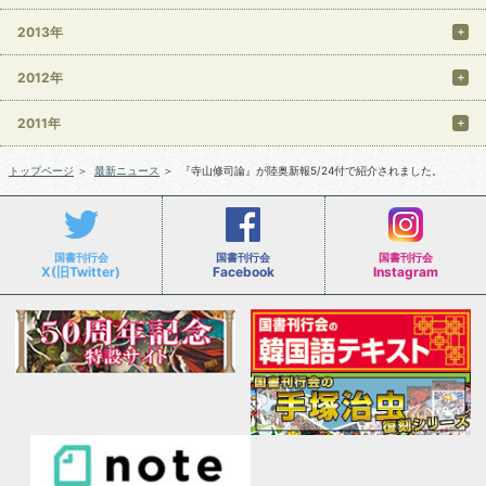
2013年
2012年
2011年
トップページ
＞
最新ニュース
＞
『寺山修司論』が陸奥新報5/24付で紹介されました。
国書刊行会
国書刊行会
国書刊行会
X(旧Twitter)
Facebook
Instagram