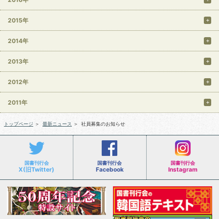
2015年
2014年
2013年
2012年
2011年
トップページ
＞
最新ニュース
＞
社員募集のお知らせ
国書刊行会
国書刊行会
国書刊行会
X(旧Twitter)
Facebook
Instagram