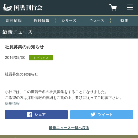
国書刊行会
買物カゴを
メ
新刊情報
近刊情報
シリーズ
ニュース
特集
最新ニュース
社員募集のお知らせ
2016/05/30
トピックス
社員募集のお知らせ
小社では、この度若干名の社員募集をすることになりました。
ご希望の方は採用情報の詳細をご覧の上、要領に従ってご応募下さい。
採用情報
シェア
ツイート
最新ニュース一覧へ戻る