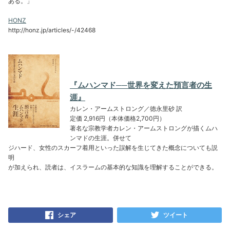
ある。」
HONZ
http://honz.jp/articles/-/42468
『ムハンマド──世界を変えた預言者の生
涯』
カレン・アームストロング／徳永里砂 訳
定価 2,916円（本体価格2,700円）
著名な宗教学者カレン・アームストロングが描くムハ
ンマドの生涯。併せて
ジハード、女性のスカーフ着用といった誤解を生じてきた概念についても説
明
が加えられ、読者は、イスラームの基本的な知識を理解することができる。
シェア
ツイート