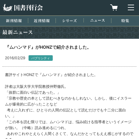
国書刊行会
買物カゴを
メ
新刊情報
近刊情報
シリーズ
ニュース
特集
最新ニュース
『ムハンマド』がHONZで紹介されました。
2016/02/29
パブリシティ
書評サイトHONZで『ムハンマド』が紹介されました。
評者は大阪大学大学院教授仲野徹氏。
「抜群に面白い伝記であった。」
「宗教や歴史の本として読むべきなのかもしれない。しかし、後にイスラー
ムが爆発的に広がったことなど
考えに入れずに、ひとりの人間の伝記として読むだけでも十二分に面白
い。」
「この本を読む限りでは、ムハンマドは、悩み続ける指導者というイメージ
が強い。（中略）読み進めるにつれ、
あれやこれやとえらく人間くさくて、なんだかとってもええ感じがするので