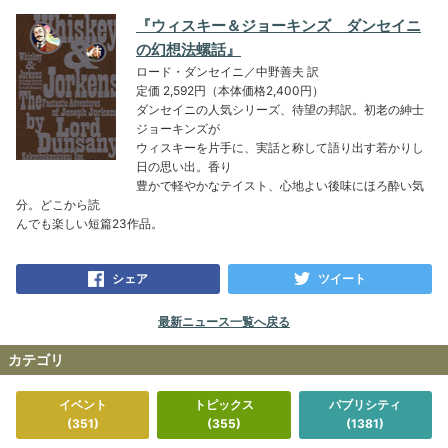
『ウィスキー＆ジョーキンズ ダンセイニ
の幻想法螺話』
ロード・ダンセイニ／中野善夫 訳
定価 2,592円（本体価格2,400円）
ダンセイニの人気シリーズ、待望の邦訳。初老の紳士
ジョーキンズが
ウィスキーを片手に、実話と称して語り出す若かりし
日の思い出。香り
豊かで軽やかなテイスト、心地よい後味にほろ酔い気
分。どこから読
んでも楽しい短篇23作品。
シェア
ツイート
最新ニュース一覧へ戻る
カテゴリ
イベント
トピックス
パブリシティ
(351)
(355)
(1381)