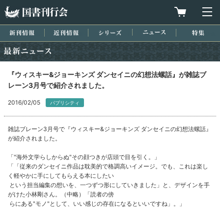
国書刊行会
買物カゴを
メ
新刊情報
近刊情報
シリーズ
ニュース
特集
最新ニュース
『ウィスキー&ジョーキンズ ダンセイニの幻想法螺話』が雑誌ブ
レーン3月号で紹介されました。
2016/02/05
パブリシティ
雑誌ブレーン3月号で『ウィスキー&ジョーキンズ ダンセイニの幻想法螺話』
が紹介されました。
「"海外文学らしからぬ"その顔つきが店頭で目を引く。」
「「従来のダンセイニ作品は耽美的で格調高いイメージ。でも、これは楽し
く軽やかに手にしてもらえる本にしたい
という担当編集の想いを、一つずつ形にしていきました」と、デザインを手
がけた小林剛さん。（中略）「読者の傍
らにある"モノ"として、いい感じの存在になるといいですね」。」