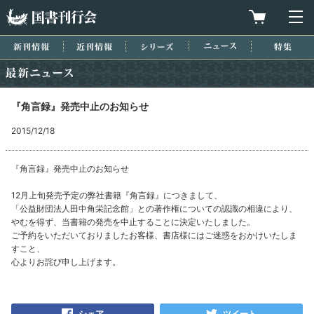
国書刊行会
買物カゴを
メ
新刊情報
近刊情報
シリーズ
ニュース
特集
最新ニュース
『角言録』発売中止のお知らせ
2015/12/18
『角言録』発売中止のお知らせ
12月上旬発売予定の弊社書籍『角言録』につきまして、
「公益財団法人田中角栄記念館」との著作権についての認識の相違により、
やむを得ず、当書籍の発売を中止することに決定いたしました。
ご予約をいただいておりましたお客様、書店様にはご迷惑をおかけいたしま
すこと、
心よりお詫び申し上げます。
シェア
ツイート