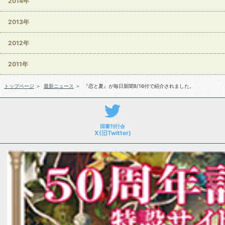
2014年
2013年
2012年
2011年
トップページ
＞
最新ニュース
＞
『恋と夏』が毎日新聞8/16付で紹介されました。
国書刊行会
X(旧Twitter)