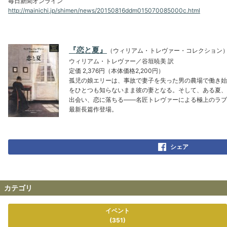
毎日新聞オンライン
http://mainichi.jp/shimen/news/20150816ddm015070085000c.html
『恋と夏』
（ウィリアム・トレヴァー・コレクション
ウィリアム・トレヴァー／谷垣暁美 訳
定価 2,376円（本体価格2,200円）
孤児の娘エリーは、事故で妻子を失った男の農場で働き始
をひとつも知らないまま彼の妻となる。そして、ある夏、
出会い、恋に落ちる――名匠トレヴァーによる極上のラブ
最新長篇作登場。
シェア
カテゴリ
イベント
(351)