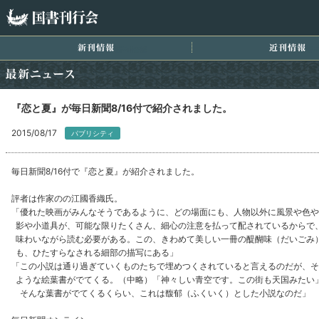
国書刊行会
新刊情報
近
最新ニュース
『恋と夏』が毎日新聞8/16付で紹介されました。
2015/08/17
パブリシティ
毎日新聞8/16付で『恋と夏』が紹介されました。
評者は作家のの江國香織氏。
「優れた映画がみんなそうであるように、どの場面にも、人物以外に風景や色や
影や小道具が、可能な限りたくさん、細心の注意を払って配されているからで
味わいながら読む必要がある。この、きわめて美しい一冊の醍醐味（だいごみ
も、ひたすらなされる細部の描写にある」
「この小説は通り過ぎていくものたちで埋めつくされていると言えるのだが、そ
ような絵葉書がでてくる。（中略）「神々しい青空です。この街も天国みたい
そんな葉書がでてくるくらい、これは馥郁（ふくいく）とした小説なのだ」