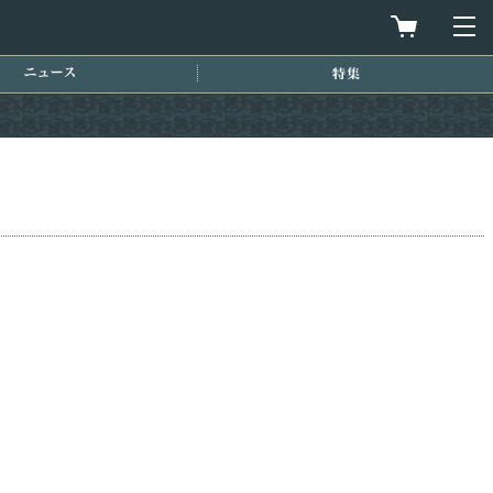
買物カゴを
メ
ニュース
特集