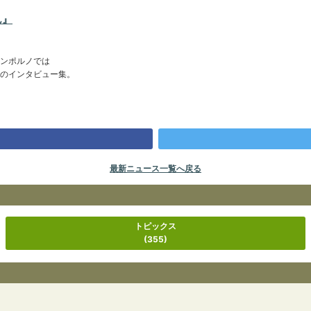
ん』
ンポルノでは
のインタビュー集。
最新ニュース一覧へ戻る
トピックス
(355)