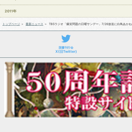
2011年
トップページ
＞
最新ニュース
＞
TBSラジオ「爆笑問題の日曜サンデー」7/26放送に白鳥あか
国書刊行会
X(旧Twitter)