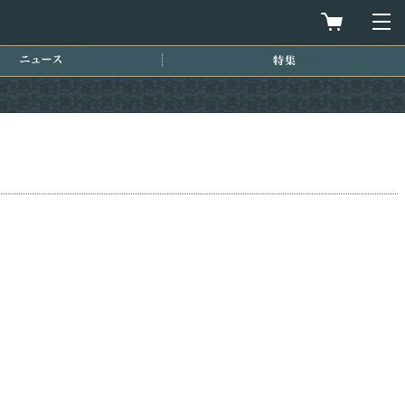
買物カゴを
メ
ニュース
特集