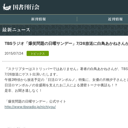
国書刊行会
新刊情報
近
最新ニュース
TBSラジオ「爆笑問題の日曜サンデー」7/26放送に白鳥あかねさ
2015/07/24
トピックス
『スクリプターはストリッパーではありません』著者の白鳥あかねさんが、TB
7/26放送にゲスト出演いたします。
午後2時頃から放送予定の「日活ロマンポルノ」特集に、女優の片桐夕子さんと
日活ロマンポルノの全盛期を支えたお二人による濃密トークや裏話も！？
是非、お聞き逃しなく！
「爆笑問題の日曜サンデー」公式サイト
http://www.tbsradio.jp/nichiyou/