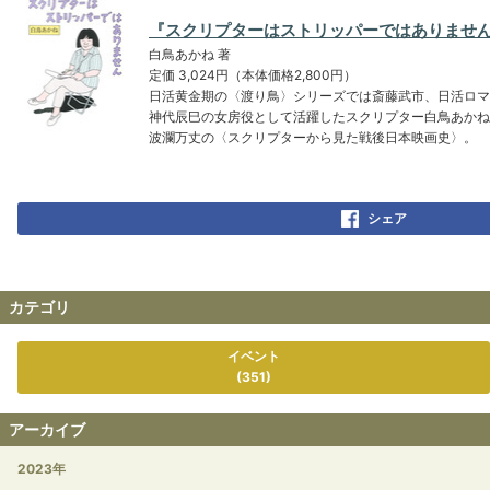
『スクリプターはストリッパーではありませ
白鳥あかね 著
定価 3,024円（本体価格2,800円）
日活黄金期の〈渡り鳥〉シリーズでは斎藤武市、日活ロマ
神代辰巳の女房役として活躍したスクリプター白鳥あかね
波瀾万丈の〈スクリプターから見た戦後日本映画史〉。
シェア
カテゴリ
イベント
(351)
アーカイブ
2023年