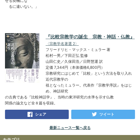
せる契機にな
るに違いない。」
『比較宗教学の誕生 宗教・神話・仏教』
〈宗教学名著選 2〉
フリードリヒ・マックス・ミュラー 著
松村一男／下田正弘 監修
山田仁史／久保田浩／日野慧運 訳
定価 7,344円（本体価格6,800円）
宗教研究にはじめて「比較」という方法を取り入れ
近代宗教学の
祖となったミュラー。代表作『宗教学序説』をはじ
め、神話研究
の古典である『比較神話学』、当時の東洋研究の水準を示す仏教
関係の論文など全８篇を収録。
シェア
ツイート
最新ニュース一覧へ戻る
カテゴリ