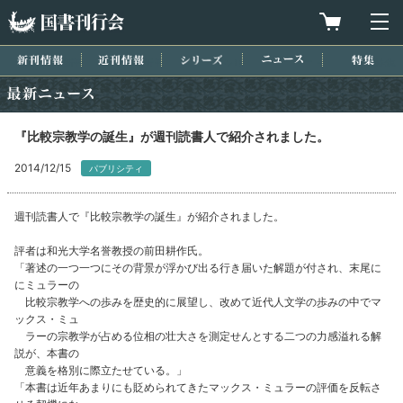
国書刊行会
買物カゴを
メ
新刊情報
近刊情報
シリーズ
ニュース
特集
最新ニュース
『比較宗教学の誕生』が週刊読書人で紹介されました。
2014/12/15
パブリシティ
週刊読書人で『比較宗教学の誕生』が紹介されました。
評者は和光大学名誉教授の前田耕作氏。
「著述の一つ一つにその背景が浮かび出る行き届いた解題が付され、末尾に
にミュラーの
比較宗教学への歩みを歴史的に展望し、改めて近代人文学の歩みの中でマ
ックス・ミュ
ラーの宗教学が占める位相の壮大さを測定せんとする二つの力感溢れる解
説が、本書の
意義を格別に際立たせている。」
「本書は近年あまりにも貶められてきたマックス・ミュラーの評価を反転さ