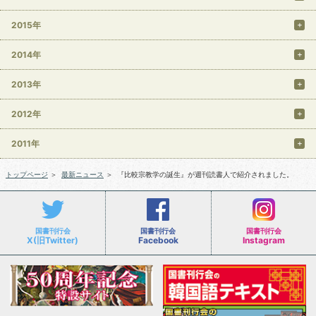
2015年
2014年
2013年
2012年
2011年
トップページ
＞
最新ニュース
＞
『比較宗教学の誕生』が週刊読書人で紹介されました。
国書刊行会
国書刊行会
国書刊行会
X(旧Twitter)
Facebook
Instagram