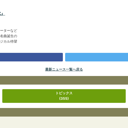
代』
ーターなど
名曲誕生の
ジカル待望
最新ニュース一覧へ戻る
トピックス
(355)