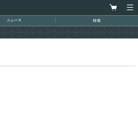
買物カゴを
メ
ニュース
特集