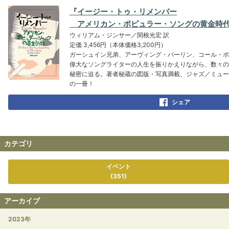
『イージー・トゥ・リメンバー
アメリカン・ポピュラー・ソングの黄金時
ウィリアム・ジンサー／関根光宏 訳
定価 3,456円（本体価格3,200円）
ガーシュイン兄弟、アーヴィング・バーリン、コール・ポ
偉大なソングライターの人生を振りかえりながら、数々の
秘密に迫る。著者秘蔵の図版・写真満載、ジャズ／ミュー
の一冊！
シェア
カテゴリ
イベント
(351)
アーカイブ
2023年