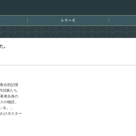
刊情報
シリーズ
た。
集合的記憶
作詞家たち
著者自身の
スの物語」
いる。」
わけポスター