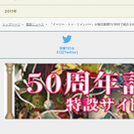
2011年
トップページ
＞
最新ニュース
＞
『イージー・トゥ・リメンバー』が毎日新聞11/30付で紹介さ
国書刊行会
X(旧Twitter)