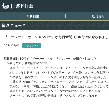
国書刊行会
新刊情報
近
最新ニュース
『イージー・トゥ・リメンバー』が毎日新聞11/30付で紹介されまし
2014/12/01
パブリシティ
毎日新聞11/30付で『イージー・トゥ・リメンバー』が紹介されました。
評者は英文学者で翻訳家の若島正氏。
「本書『イージー・トゥ・リメンバー』は、そうしてアメリカ大衆の心の中に
として今なお残りつづけているポピュラー・ソングの数々と、その作曲家や
の物語を、著者ウィリアム・ジンサーの個人史を織り交ぜながら記録した、
言葉を借りれば「アメリカン・ポピュラー・ソングとの生涯にわたるロマン
である。（中略）本書はただの知識ではない、愛情にあふれたものになって
「本書のお楽しみはそれだけではない。各章に多数ちりばめられた図版、とり
アートとしての初期の楽譜の表紙は、見ているだけで幸せになれる。」