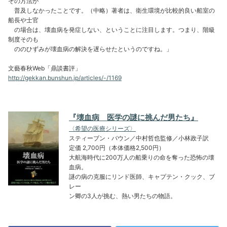
その方法が
普及しなかったことです。（中略）著者は、衛生環境が比較的良い船室の
船長や士官
の場合は、壊血病を発症しない、ということに注目します。つまり、階級
制度そのも
ののひずみが壊血病の解決を遅らせたというのですね。」
文藝春秋Web「鼎談書評」
http://gekkan.bunshun.jp/articles/-/1169
『壊血病 医学の謎に挑んだ男たち』
〈希望の医療シリーズ〉
スティーブン・バウン／中村哲也監修／小林政子訳
定価 2,700円（本体価格2,500円）
大航海時代に200万人の船乗りの命を奪った恐怖の壊
血病。
謎の病の克服にリンド医師、キャプテン・クック、ブ
レー
ン卿の3人が挑む、熱い男たちの物語。