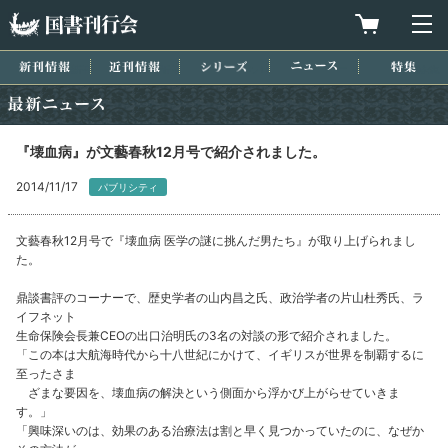
国書刊行会
買物カゴを
メ
新刊情報
近刊情報
シリーズ
ニュース
特集
最新ニュース
『壊血病』が文藝春秋12月号で紹介されました。
2014/11/17
パブリシティ
文藝春秋12月号で『壊血病 医学の謎に挑んだ男たち』が取り上げられまし
た。
鼎談書評のコーナーで、歴史学者の山内昌之氏、政治学者の片山杜秀氏、ラ
イフネット
生命保険会長兼CEOの出口治明氏の3名の対談の形で紹介されました。
「この本は大航海時代から十八世紀にかけて、イギリスが世界を制覇するに
至ったさま
ざまな要因を、壊血病の解決という側面から浮かび上がらせていきま
す。」
「興味深いのは、効果のある治療法は割と早く見つかっていたのに、なぜか