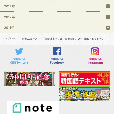
2013年
2012年
2011年
トップページ
＞
最新ニュース
＞
『偏愛蔵書室』が中日新聞11/12付で紹介されました。
国書刊行会
国書刊行会
国書刊行会
X(旧Twitter)
Facebook
Instagram