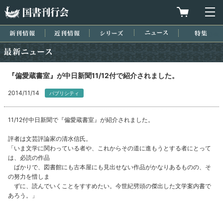
国書刊行会
買物カゴを
メ
新刊情報
近刊情報
シリーズ
ニュース
特集
最新ニュース
『偏愛蔵書室』が中日新聞11/12付で紹介されました。
2014/11/14
パブリシティ
11/12付中日新聞で『偏愛蔵書室』が紹介されました。
評者は文芸評論家の清水信氏。
「いま文学に関わっている者や、これからその道に進もうとする者にとって
は、必読の作品
ばかりで、図書館にも古本屋にも見出せない作品がかなりあるものの、そ
の努力を惜しま
ずに、読んでいくことをすすめたい。今世紀劈頭の傑出した文学案内書で
あろう。」