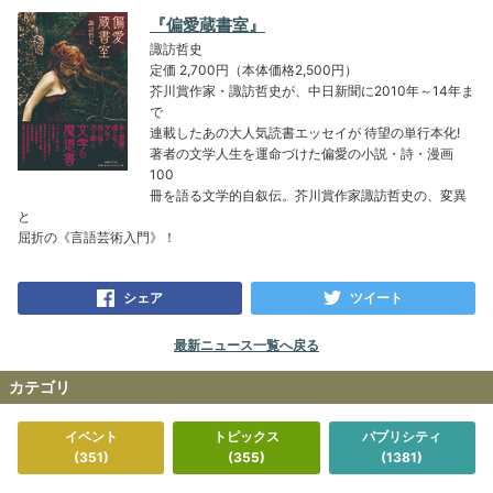
『偏愛蔵書室』
諏訪哲史
定価 2,700円（本体価格2,500円）
芥川賞作家・諏訪哲史が、中日新聞に2010年～14年ま
で
連載したあの大人気読書エッセイが 待望の単行本化!
著者の文学人生を運命づけた偏愛の小説・詩・漫画
100
冊を語る文学的自叙伝。芥川賞作家諏訪哲史の、変異
と
屈折の《言語芸術入門》！
シェア
ツイート
最新ニュース一覧へ戻る
カテゴリ
イベント
トピックス
パブリシティ
(351)
(355)
(1381)