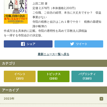
上田二郎 著
定価 2,376円（本体価格2,200円）
ご住職、ご自坊の経理、本当に大丈夫ですか？ 収益
事業がない
寺院の税務と会計はこれ１冊で十分！ 税務の基礎知
識や帳簿の
作成方法を具体的に記載。寺院の透明性を高めて宗教法人課税論
を一掃する寺院会計の決定版。
シェア
ツイート
最新ニュース一覧へ戻る
カテゴリ
イベント
トピックス
パブリシティ
(351)
(355)
(1381)
アーカイブ
2023年