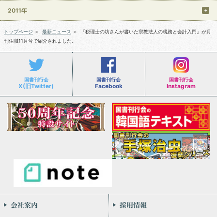
2011年
トップページ
＞
最新ニュース
＞
『税理士の坊さんが書いた宗教法人の税務と会計入門』が月
刊住職11月号で紹介されました。
国書刊行会
国書刊行会
国書刊行会
X(旧Twitter)
Facebook
Instagram
会社案内