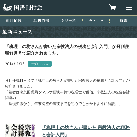
国書刊行会
買物カゴを
メ
新刊情報
近刊情報
シリーズ
ニュース
特集
最新ニュース
『税理士の坊さんが書いた宗教法人の税務と会計入門』が月刊住
職11月号で紹介されました。
2014/11/05
パブリシティ
月刊住職11月号で『税理士の坊さんが書いた宗教法人の税務と会計入門』が
紹介されました。
「著者は東京国税局やマルサ経験を持つ税理士で僧侶。宗教法人の税務会計
関連の
基礎知識から、年末調整の裏技までを初心でも分かるように解説。」
『税理士の坊さんが書いた 宗教法人の税務
と会計入門』