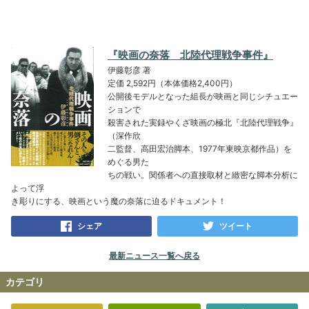
『映画の奈落 北陸代理戦争事件』
伊藤彰彦 著
定価 2,592円（本体価格2,400円）
公開後モデルとなった組長が映画と同じシチュエー
ションで
殺害された実録やくざ映画の極北『北陸代理戦争』
（深作欣
二監督、高田宏治脚本、1977年東映京都作品）を
めぐる男た
ちの戦い。関係者への直接取材と緻密な脚本分析に
よって浮
き彫りにする、映画という魔の奈落に迫るドキュメント！
シェア
ツイート
最新ニュース一覧へ戻る
カテゴリ