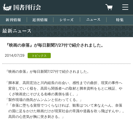
国書刊行会
買物カゴを
メ
新刊情報
近刊情報
シリーズ
ニュース
特集
最新ニュース
『映画の奈落』が毎日新聞7/27付で紹介されました。
2014/07/29
トピックス
『映画の奈落』が毎日新聞7/27付で紹介されました。
「脚本家、高田宏治と川内組長の出会い、感性までの曲折、現実の事件へ
変容していく様を、高田ら関係者への取材と脚本資料をもとに検証、や
くざ映画史にそびえる名峰の裏側を描く。」
「製作現場の熱気がムンムンと伝わってくる。」
「「奈落に堕ちる覚悟でつくらなければ、観客はついて来なえへん、奈落
の淵に足をかけた映画だけが現実社会の常識や道義を吹っ飛ばすんや」。
高田の心意気が胸に突き刺さる。」