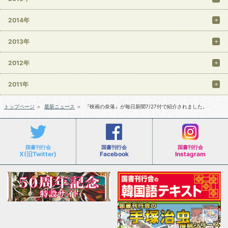
2014年
2013年
2012年
2011年
トップページ
＞
最新ニュース
＞
『映画の奈落』が毎日新聞7/27付で紹介されました。
国書刊行会
国書刊行会
国書刊行会
X(旧Twitter)
Facebook
Instagram