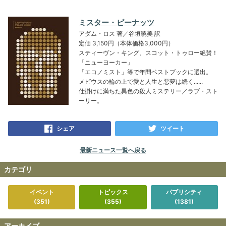
ミスター・ピーナッツ
アダム・ロス 著／谷垣暁美 訳
定価 3,150円（本体価格3,000円）
スティーヴン・キング、スコット・トゥロー絶賛！
「ニューヨーカー」
「エコノミスト」等で年間ベストブックに選出。
メビウスの輪の上で愛と人生と悪夢は続く......
仕掛けに満ちた異色の殺人ミステリー／ラブ・スト
ーリー。
シェア
ツイート
最新ニュース一覧へ戻る
カテゴリ
イベント
トピックス
パブリシティ
(351)
(355)
(1381)
アーカイブ