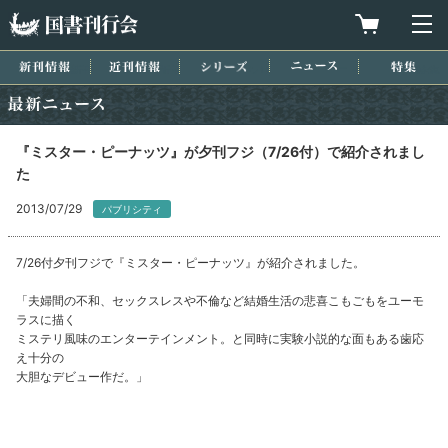
国書刊行会
買物カゴを
メ
新刊情報
近刊情報
シリーズ
ニュース
特集
最新ニュース
『ミスター・ピーナッツ』が夕刊フジ（7/26付）で紹介されまし
た
2013/07/29
パブリシティ
7/26付夕刊フジで『ミスター・ピーナッツ』が紹介されました。
「夫婦間の不和、セックスレスや不倫など結婚生活の悲喜こもごもをユーモ
ラスに描く
ミステリ風味のエンターテインメント。と同時に実験小説的な面もある歯応
え十分の
大胆なデビュー作だ。」