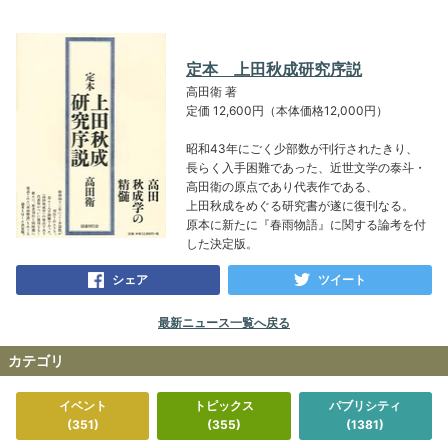
定本 上田秋成研究序説
高田衛 著
定価 12,600円（本体価格12,000円）
昭和43年にごく少部数が刊行されたきり、
長らく入手困難であった、近世文学の泰斗・
高田衛の原点であり代表作である、
上田秋成をめぐる研究書が遂に復刊なる。
原本に新たに『春雨物語』に関する論考を付
した決定版。
シェア
ツイート
最新ニュース一覧へ戻る
カテゴリ
イベント
トピックス
パブリシティ
(351)
(355)
(1381)