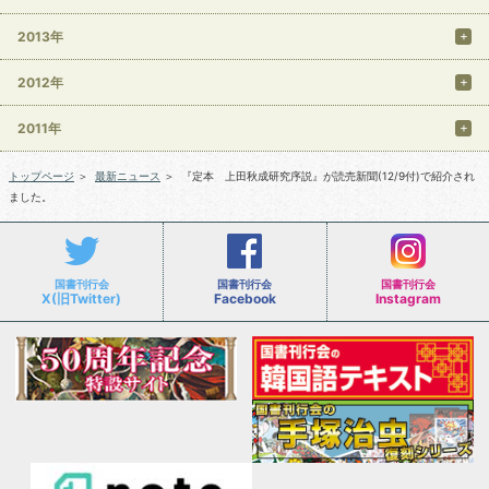
2013年
2012年
2011年
トップページ
＞
最新ニュース
＞
『定本 上田秋成研究序説』が読売新聞(12/9付)で紹介され
ました。
国書刊行会
国書刊行会
国書刊行会
X(旧Twitter)
Facebook
Instagram