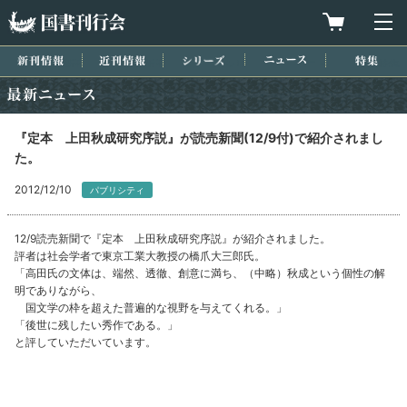
国書刊行会
買物カゴを
メ
新刊情報
近刊情報
シリーズ
ニュース
特集
最新ニュース
『定本 上田秋成研究序説』が読売新聞(12/9付)で紹介されまし
た。
2012/12/10
パブリシティ
12/9読売新聞で『定本 上田秋成研究序説』が紹介されました。
評者は社会学者で東京工業大教授の橋爪大三郎氏。
「高田氏の文体は、端然、透徹、創意に満ち、（中略）秋成という個性の解
明でありながら、
国文学の枠を超えた普遍的な視野を与えてくれる。」
「後世に残したい秀作である。」
と評していただいています。