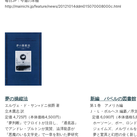
毎日JP：今週の本棚
http://mainichi.jp/feature/news/20121014ddm015070008000c.html
夢の操縦法
新編 バベルの図書館
エルヴェ・ド・サン=ドニ侯爵 著 第１巻 アメリカ編
立木鷹志 訳 Ｊ・Ｌ・ボルヘス 編纂／序
定価 4,725円（本体価格4,500円） 定価 6,090円（本体価格5,8
『夢判断』でフロイトが注目し、『通底器』 ホーソーン、ポー、ロンド
でアンドレ・ブルトンが賞賛、澁澤龍彦が ジェイムズ、メルヴィルを
『悪魔のいる文学史』で一章を割いた夢研究 夢と驚異と幻想の全く新し