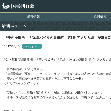
国書刊行会
新刊情報
近
最新ニュース
『夢の操縦法』『新編 バベルの図書館 第1巻 アメリカ編』が毎日新聞
2012/10/15
パブリシティ
10/14毎日新聞書評欄で『夢の操縦法』『新編 バベルの図書館 第1巻 アメリ
『夢の操縦法』評者は鹿島茂氏。
「澁澤龍彦が『悪魔のいる文学史』で紹介して以来、名のみ高かった古典の待望
「夢という観点から文学芸術を見直すために不可欠な一冊」
と評していただいています。
『新編 バベルの図書館 第1巻 アメリカ編』は挿絵付で紹介されています。
「ボルヘスが語る「なぜその作家を選んだか」を読むと、本編を早く読みたくな