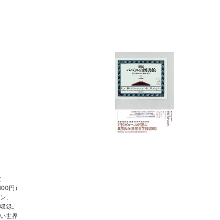
文
00円）
ン、
収録。
い世界