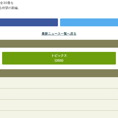
全30冊を
待望の新編。
最新ニュース一覧へ戻る
トピックス
(355)