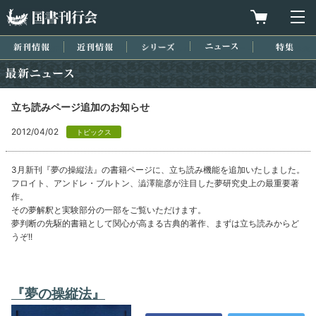
国書刊行会
買物カゴを
メ
新刊情報
近刊情報
シリーズ
ニュース
特集
最新ニュース
立ち読みページ追加のお知らせ
2012/04/02
トピックス
3月新刊『夢の操縦法』の書籍ページに、立ち読み機能を追加いたしました。
フロイト、アンドレ・ブルトン、澁澤龍彦が注目した夢研究史上の最重要著
作。
その夢解釈と実験部分の一部をご覧いただけます。
夢判断の先駆的書籍として関心が高まる古典的著作、まずは立ち読みからど
うぞ!!
『夢の操縦法』