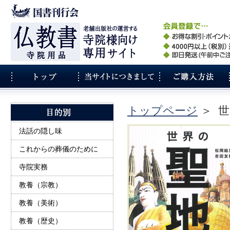
トップページ
＞
世
法話の隠し味
これからの葬儀のために
寺院実務
教養（宗教）
教養（美術）
教養（歴史）